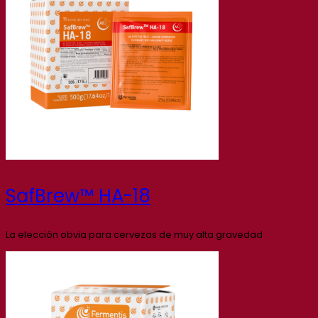
SafBrew™ HA-18
La elección obvia para cervezas de muy alta gravedad