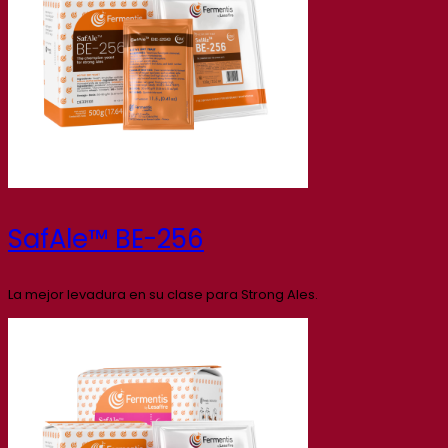
SafAle™ BE-256
La mejor levadura en su clase para Strong Ales.