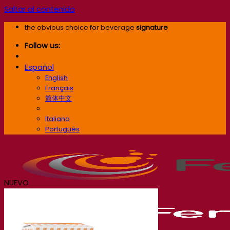
Saltar al contenido
the obvious choice for beverage
signature
Follow us:
Español
English
Français
简体中文
Español
Italiano
Português
NUEVO