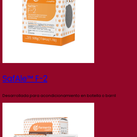
SafAle™ F-2
Desarrollada para acondicionamiento en botella o barril