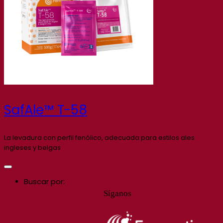
SafAle™ T-58
La levadura con perfil fenólico, adecuada para estilos ales
ingleses y belgas
Buscar por:
Síganos