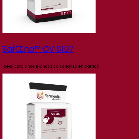
SafŒno™ GV S107
Ideal para vinos blancos con crianza en barrica