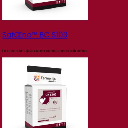
SafŒno™ BC S103
La elección obvia para condiciones extremas