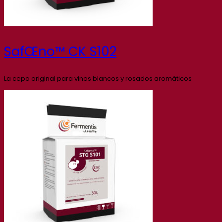
SafŒno™ CK S102
La cepa original para vinos blancos y rosados aromáticos