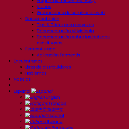
Preguntas frecuentes (FAQ)
Videos
Grabaciones de seminarios web
Documentación
Tips & Tricks para cervezas
Documentación vitivinícola
Documentación sobre las bebidas
espirituosas
Fermentis app
Aplicación Fermentis
Encuéntranos
Lista de distribuidores
Hablemos
Noticias
Español
English
Français
简体中文
Español
Italiano
Português