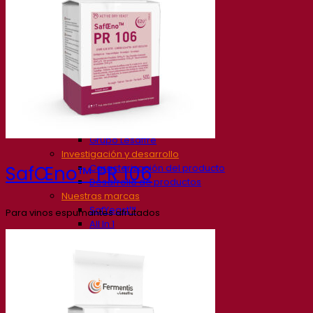
Nuestra empresa
Sobre nosotros
Expertos en fermentación
El Campus de Fermentis
Un equipo apasionado
Apoyando la creatividad
Grupo Lesaffre
Investigación y desarrollo
Caracterización del producto
SafŒno™ PR 106
Desarrollo de productos
Nuestras marcas
SafYeast™
Para vinos espumantes afrutados
All In 1
Academia Fermentis
Otros servicios
Toll manufacturing
Catas de bebidas
Soluciones de fermentación
Cerveza