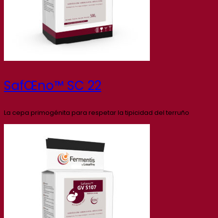
SafŒno™ SC 22
La cepa primogénita para respetar la tipicidad del terruño