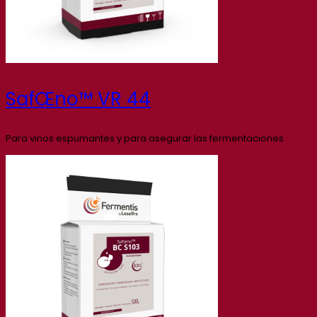
SafŒno™ VR 44
Para vinos espumantes y para asegurar las fermentaciones