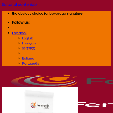
Saltar al contenido
the obvious choice for beverage
signature
Follow us:
Español
English
Français
简体中文
Español
Italiano
Português