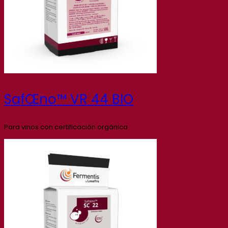
SafŒno™ VR 44 BIO
Para vinos con certificación orgánica