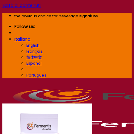
Salta ai contenuti
the obvious choice for beverage
signature
Follow us:
Italiano
English
Français
简体中文
Español
Italiano
Português