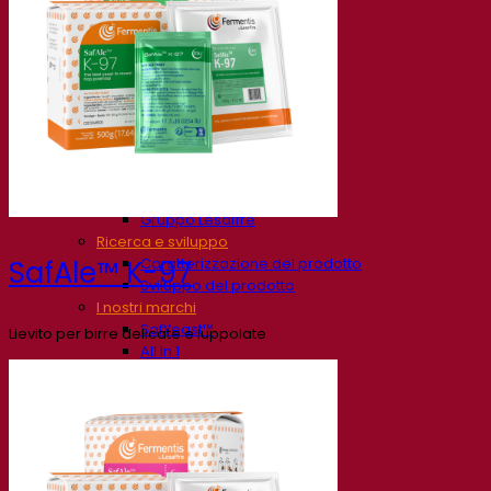
La nostra azienda
Chi siamo
Esperto di fermentazione
Il Campus Fermentis
Un team appassionato
Sostenere la creatività
Gruppo Lesaffre
Ricerca e sviluppo
Caratterizzazione del prodotto
SafAle™ K-97
Sviluppo del prodotto
I nostri marchi
SafYeast™
Lievito per birre delicate e luppolate
All In 1
Fermentis Academy™
Altri servizi
Produzione in conto terzi
Degustazioni di bevande
Soluzioni per la fermentazione
Birra