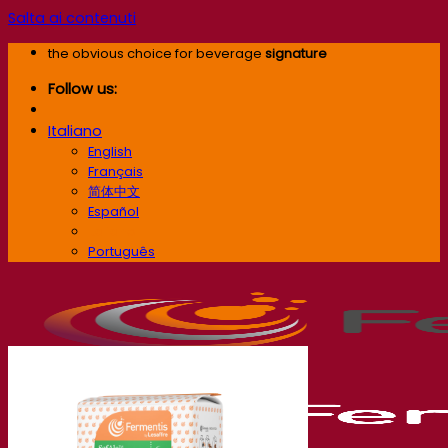
Salta ai contenuti
the obvious choice for beverage
signature
Follow us:
Italiano
English
Français
简体中文
Español
Italiano
Português