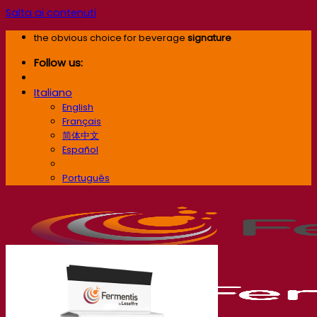
Salta ai contenuti
the obvious choice for beverage
signature
Follow us:
Italiano
English
Français
简体中文
Español
Italiano
Português