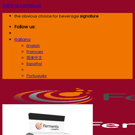
Salta ai contenuti
the obvious choice for beverage
signature
Follow us:
Italiano
English
Français
简体中文
Español
Italiano
Português