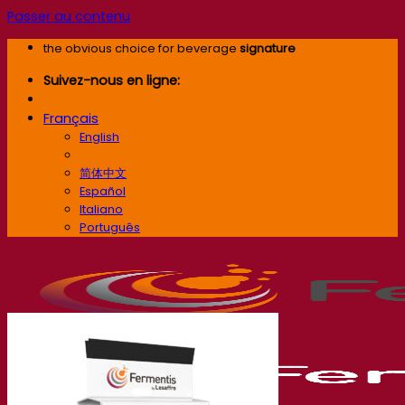
Passer au contenu
the obvious choice for beverage
signature
Suivez-nous en ligne:
Français
English
Français
简体中文
Español
Italiano
Português