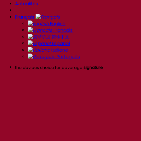
Actualités
Français
English
Français
简体中文
Español
Italiano
Português
the obvious choice for beverage
signature