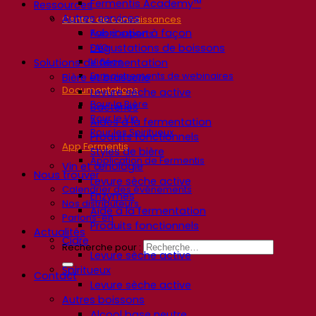
Fermentis Academy™
Ressources
Autres services
Centre de connaissances
Fabrication à façon
Avis d’experts
Dégustations de boissons
FAQ
Vidéos
Solutions de fermentation
Enregistrements de webinaires
Bière et brasserie
Documentations
Levure sèche active
Pour la Bière
Bactéries
Pour le Vin
Aides à la fermentation
Pour les Spiritueux
Produits fonctionnels
App Fermentis
Styles de bière
Application de Fermentis
Vin et œnologie
Nous trouver
Levure sèche active
Calendrier des événements
Enzymes
Nos distributeurs
Aide à la fermentation
Parlons-en
Produits fonctionnels
Actualités
Cidre
Recherche pour :
Levure sèche active
Spiritueux
Contact
Levure sèche active
Autres boissons
Alcool base neutre