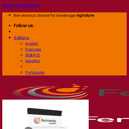
Salta ai contenuti
the obvious choice for beverage
signature
Follow us:
Italiano
English
Français
简体中文
Español
Italiano
Português