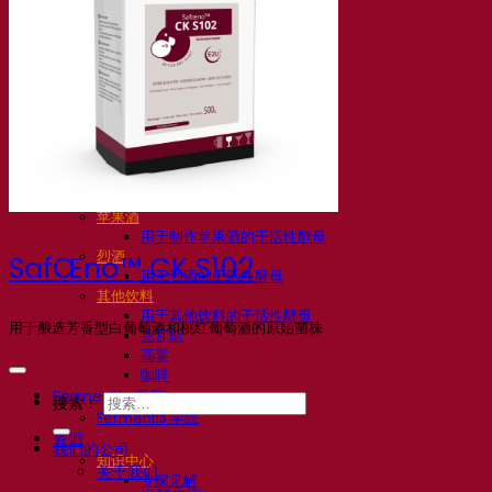
活性干酵母啤酒
细菌
发酵助剂啤酒
啤酒功能性产品
啤酒风格
葡萄酒
用于葡萄酒的干活性酵母
酶
葡萄酒发酵助剂
葡萄酒功能性产品
苹果酒
用于制作苹果酒的干活性酵母
烈酒
SafŒno™ CK S102
用于烈酒的干活性酵母
其他饮料
用于其他饮料的干活性酵母
用于酿造芳香型白葡萄酒和桃红葡萄酒的原始菌株
克瓦斯
高粱
咖啡
Fermentis 学院
搜索：
Fermentis 学院
资源
我们的公司
知识中心
关于我们
专家见解