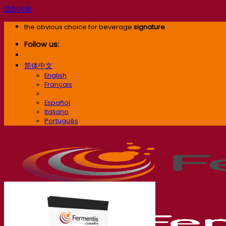
跳到内容
the obvious choice for beverage
signature
Follow us:
简体中文
English
Français
简体中文
Español
Italiano
Português