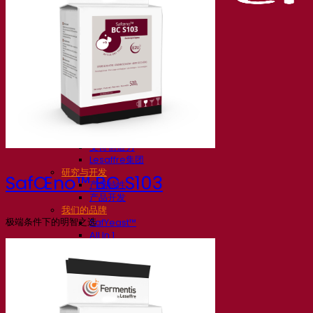
我们的公司
关于我们
发酵专家
Fermentis 园区
充满热情的团队
支持创造力
Lesaffre集团
研究与开发
SafŒno™ BC S103
产品特性
产品开发
我们的品牌
极端条件下的明智之选
SafYeast™
All In 1
Fermentis 学院
其他服务
委托制造
酒水饮料品鉴
发酵解决方案
啤酒