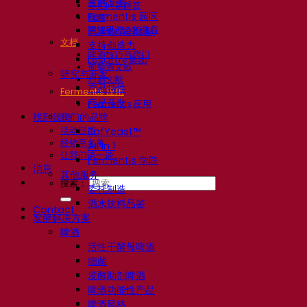
发酵专家
常见问题解答
Fermentis 园区
视频
网络研讨会的录音
充满热情的团队
文档
支持创造力
啤酒技巧与窍门
Lesaffre集团
葡萄酒文献
研究与开发
烈酒文献
产品特性
Fermentis 应用
产品开发
Fermentis 应用
找到我们
我们的品牌
活动日历
SafYeast™
经销商名单
All In 1
让我们谈一谈
Fermentis 学院
消息
其他服务
搜索：
委托制造
酒水饮料品鉴
Contact
发酵解决方案
啤酒
活性干酵母啤酒
细菌
发酵助剂啤酒
啤酒功能性产品
啤酒风格