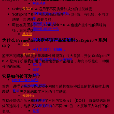
啤酒风格
葡萄酒
SafSpirit™ R-4 适用于不同质量和成分的甘蔗糖蜜
用于葡萄酒的干活性酵母
SafSpirit™ R-4 可以在高压条件下（pH 值、有机酸、不同含
酶
糖量、高浓度）表现良好。
葡萄酒发酵助剂
即使在高压条件下，SafSpirit™ R-4 也能产生中性的风味特
葡萄酒功能性产品
征，避免异味。
苹果酒
用于制作苹果酒的干活性酵母
为什么 Fermentis 决定将该产品添加到 SafSpirit™ 系列
烈酒
中？
用于烈酒的干活性酵母
其他饮料
鉴于不同国家的糖蜜质量和毒性可能存在很大差异，开发 SafSpirit™
用于其他饮料的干活性酵母
R-4 是为了扩展我们用于糖蜜发酵的产品组合，并向市场推出一种更
克瓦斯
强健的菌株。
高粱
咖啡
它是如何被开发的？
Fermentis 学院
Fermentis 学院
首先，进行了筛选，以比较不同酵母菌株在各种质量的甘蔗糖蜜上的
资源
表现。从世界各地选取了不同的甘蔗糖蜜。
知识中心
在初步筛选之后，相继进行了不同的实验设计 (DOE)，首先筛选出最
专家见解
常见问题解答
佳候选菌株，然后深入表征它们在不同 pH 值、浓度等压力条件下的
视频
表现。