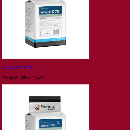
SafSpirit™ C‑70
最受蒸馏厂牌欢迎的品种