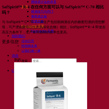
网络研讨会的录音
文档
SafSpirit™ R-4 在任何方面可以与 SafSpirit™ C-70 相比
啤酒技巧与窍门
吗？
葡萄酒文献
烈酒文献
与 SafSpirit™ C-70（一种生产包括朗姆酒在内的糖蜜烈酒的理想酵
Fermentis 应用
母，可产生由酵母衍生的风味化合物）相比，SafSpirit™ R-4 即使在
Fermentis 应用
高压力条件下，生产食用酒精的效率也更高。
找到我们
活动日历
更多信息
经销商名单
让我们谈一谈
消息
新的
搜索：
Contact