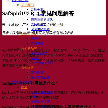
关于我们
发酵专家
SafSpirit™ R-4 常见问题解答
Fermentis 园区
充满热情的团队
关于SafSpirit™ R-4，您需要了解的一切
支持创造力
Lesaffre集团
作者：埃弗琳·丰希-佩努瓦与托马斯·范德拉诺特
研究与开发
产品特性
产品开发
我们的品牌
在 Fermentis，我们最近推出了一款新酵母：SafSpirit™ R-4。通过
SafYeast™
阅读我们对产品研发经理 Evelyne Fonchy-Penot 以及烈酒研发技
All In 1
术经理 Thomas Vandelanotte 的问答，了解有关这一创新发酵解
Fermentis 学院
决方案的所有信息。
其他服务
委托制造
酒水饮料品鉴
发酵解决方案
SafSpirit™ R-4 的用途是什么？
啤酒
活性干酵母啤酒
SafSpirit™ R-4 是发酵各种等级甘蔗糖蜜以生产烈酒的理想酵母。即
细菌
使在多种压力因素下，它也能表现稳定。
发酵助剂啤酒
啤酒功能性产品
SafSpirit™ R-4 对蒸馏酒酿酒师的主要优势是什么？