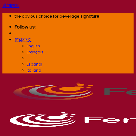
跳到内容
the obvious choice for beverage
signature
Follow us:
简体中文
English
Français
简体中文
Español
Italiano