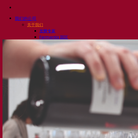
我们的公司
关于我们
发酵专家
Fermentis 园区
充满热情的团队
支持创造力
Lesaffre集团
研究与开发
产品特性
产品开发
我们的品牌
SafYeast™
All In 1
Fermentis 学院
其他服务
委托制造
酒水饮料品鉴
发酵解决方案
啤酒
活性干酵母啤酒