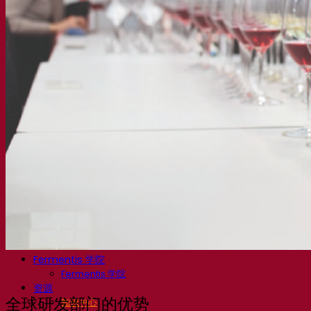
细菌
发酵助剂啤酒
啤酒功能性产品
啤酒风格
葡萄酒
用于葡萄酒的干活性酵母
酶
葡萄酒发酵助剂
葡萄酒功能性产品
苹果酒
用于制作苹果酒的干活性酵母
烈酒
用于烈酒的干活性酵母
其他饮料
用于其他饮料的干活性酵母
克瓦斯
高粱
咖啡
Fermentis 学院
Fermentis 学院
资源
知识中心
全球研发部门的优势