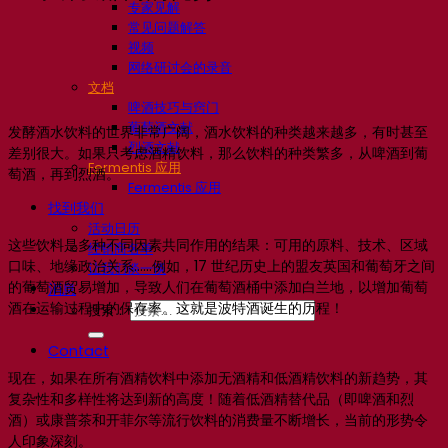
专家见解
常见问题解答
视频
网络研讨会的录音
文档
啤酒技巧与窍门
葡萄酒文献
发酵酒水饮料的世界非常广阔，酒水饮料的种类越来越多，有时甚至
烈酒文献
差别很大。如果只考虑酒精饮料，那么饮料的种类繁多，从啤酒到葡
Fermentis 应用
萄酒，再到烈酒。
Fermentis 应用
找到我们
活动日历
这些饮料是多种不同因素共同作用的结果：可用的原料、技术、区域
经销商名单
口味、地缘政治关系……例如，17 世纪历史上的盟友英国和葡萄牙之间
让我们谈一谈
的葡萄酒贸易增加，导致人们在葡萄酒桶中添加白兰地，以增加葡萄
消息
酒在运输过程中的保存率。这就是波特酒诞生的历程！
搜索：
Contact
现在，如果在所有酒精饮料中添加无酒精和低酒精饮料的新趋势，其
复杂性和多样性将达到新的高度！随着低酒精替代品（即啤酒和烈
酒）或康普茶和开菲尔等流行饮料的消费量不断增长，当前的形势令
人印象深刻。