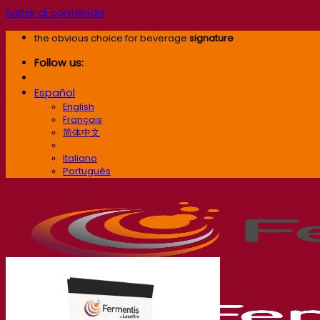
Saltar al contenido
the obvious choice for beverage
signature
Follow us:
Español
English
Français
简体中文
Español
Italiano
Português