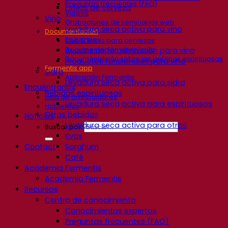
Preguntas frecuentes (FAQ)
Estilos de cerveza
Videos
Vino
Grabaciones de seminarios web
Levadura seca activa para vino
Documentación
Enzymes
Tips & Tricks para cervezas
Documentación vitivinícola
Ayudas de fermentación para vino
Documentación sobre las bebidas espirituosas
Productos funcionales para vino
Fermentis app
Sidra
Aplicación Fermentis
Levadura seca activa para sidra
Encuéntranos
Bebidas espirituosas
Lista de distribuidores
Levadura seca activa para espirituosos
Hablemos
Otras bebidas
Noticias
Levadura seca activa para otros
Buscar por:
Kvas
Contact
Sorghum
Café
Academia Fermentis
Academia Fermentis
Recursos
Centro de conocimiento
Conocimientos expertos
Preguntas frecuentes (FAQ)