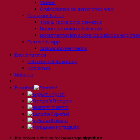
Videos
Grabaciones de seminarios web
Documentación
Tips & Tricks para cervezas
Documentación vitivinícola
Documentación sobre las bebidas espiritu
Fermentis app
Aplicación Fermentis
Encuéntranos
Lista de distribuidores
Hablemos
Noticias
Español
English
Français
简体中文
Español
Italiano
Português
the obvious choice for beverage
signature