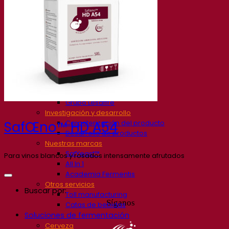
Nuestra empresa
Sobre nosotros
Expertos en fermentación
El Campus de Fermentis
Un equipo apasionado
Apoyando la creatividad
Grupo Lesaffre
Investigación y desarrollo
Caracterización del producto
SafŒno™ HD A54
Desarrollo de productos
Nuestras marcas
SafYeast™
Para vinos blancos y rosados intensamente afrutados
All In 1
Academia Fermentis
Otros servicios
Buscar por:
Toll manufacturing
Síganos
Catas de bebidas
Soluciones de fermentación
Cerveza