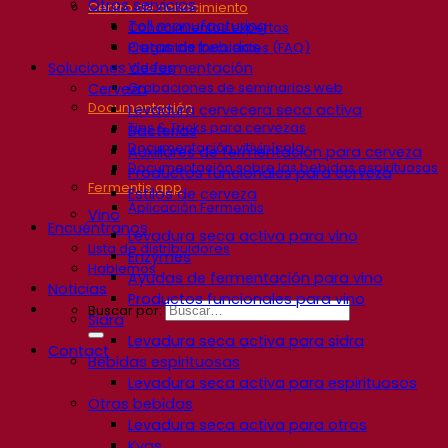
Otros servicios
Centro de conocimiento
Toll manufacturing
Conocimientos expertos
Catas de bebidas
Preguntas frecuentes (FAQ)
Soluciones de fermentación
Videos
Grabaciones de seminarios web
Cerveza
Documentación
Levadura cervecera seca activa
Tips & Tricks para cervezas
Bacterias
Documentación vitivinícola
Auxiliares de fermentación para cerveza
Documentación sobre las bebidas espirituosas
Productos funcionales para cerveza
Fermentis app
Estilos de cerveza
Aplicación Fermentis
Vino
Encuéntranos
Levadura seca activa para vino
Lista de distribuidores
Enzymes
Hablemos
Ayudas de fermentación para vino
Noticias
Productos funcionales para vino
Buscar por:
Sidra
Levadura seca activa para sidra
Contact
Bebidas espirituosas
Levadura seca activa para espirituosos
Otras bebidas
Levadura seca activa para otros
Kvas