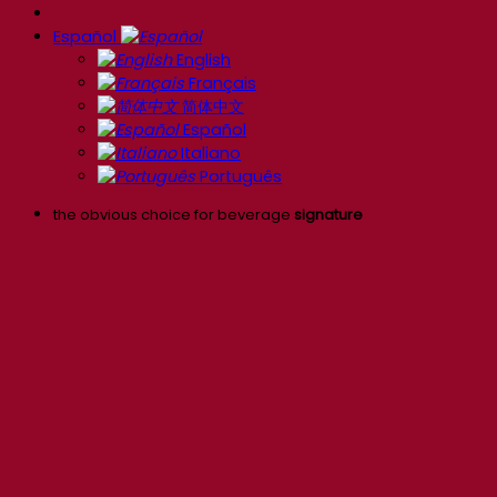
Español
English
Français
简体中文
Español
Italiano
Português
the obvious choice for beverage
signature