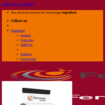
Saltar al contenido
the obvious choice for beverage
signature
Follow us:
Español
English
Français
简体中文
Español
Italiano
Português