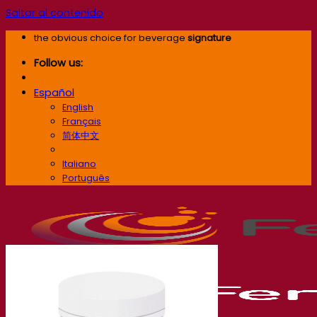
Saltar al contenido
the obvious choice for beverage
signature
Follow us:
Español
English
Français
简体中文
Español
Italiano
Português