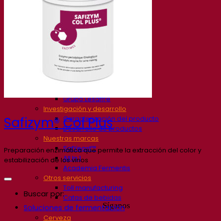
Nuestra empresa
Sobre nosotros
Expertos en fermentación
El Campus de Fermentis
Un equipo apasionado
Apoyando la creatividad
Grupo Lesaffre
Investigación y desarrollo
Caracterización del producto
Safizym® Col Plus
Desarrollo de productos
Nuestras marcas
SafYeast™
Preparación enzimática que permite la extracción del color y
All In 1
estabilización de los vinos
Academia Fermentis
Otros servicios
Toll manufacturing
Buscar por:
Catas de bebidas
Síganos
Soluciones de fermentación
Cerveza