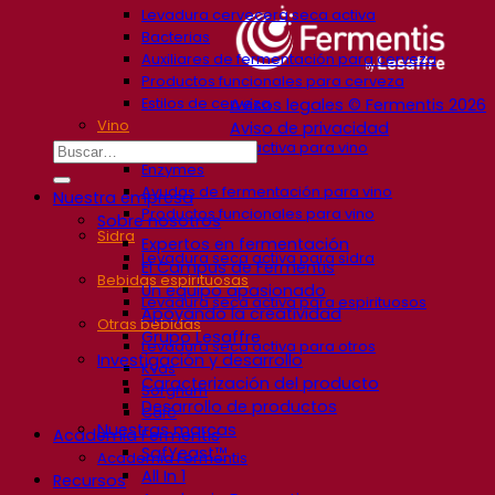
Levadura cervecera seca activa
Bacterias
Auxiliares de fermentación para cerveza
Productos funcionales para cerveza
Estilos de cerveza
Avisos legales © Fermentis 2026
Vino
Aviso de privacidad
Levadura seca activa para vino
Enzymes
Ayudas de fermentación para vino
Nuestra empresa
Productos funcionales para vino
Sobre nosotros
Sidra
Expertos en fermentación
Levadura seca activa para sidra
El Campus de Fermentis
Bebidas espirituosas
Un equipo apasionado
Levadura seca activa para espirituosos
Apoyando la creatividad
Otras bebidas
Grupo Lesaffre
Levadura seca activa para otros
Investigación y desarrollo
Kvas
Caracterización del producto
Sorghum
Desarrollo de productos
Café
Nuestras marcas
Academia Fermentis
SafYeast™
Academia Fermentis
All In 1
Recursos