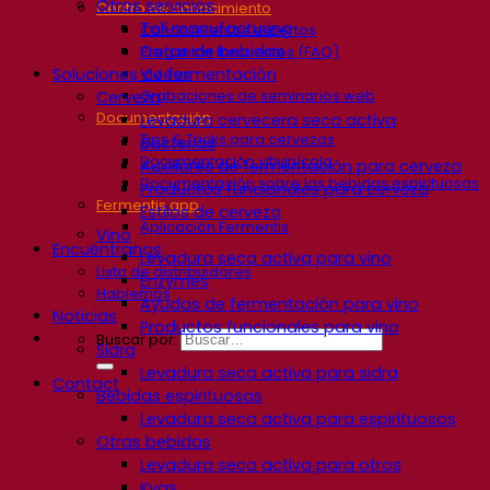
Otros servicios
Centro de conocimiento
Toll manufacturing
Conocimientos expertos
Catas de bebidas
Preguntas frecuentes (FAQ)
Soluciones de fermentación
Videos
Grabaciones de seminarios web
Cerveza
Documentación
Levadura cervecera seca activa
Tips & Tricks para cervezas
Bacterias
Documentación vitivinícola
Auxiliares de fermentación para cerveza
Documentación sobre las bebidas espirituosas
Productos funcionales para cerveza
Fermentis app
Estilos de cerveza
Aplicación Fermentis
Vino
Encuéntranos
Levadura seca activa para vino
Lista de distribuidores
Enzymes
Hablemos
Ayudas de fermentación para vino
Noticias
Productos funcionales para vino
Buscar por:
Sidra
Levadura seca activa para sidra
Contact
Bebidas espirituosas
Levadura seca activa para espirituosos
Otras bebidas
Levadura seca activa para otros
Kvas