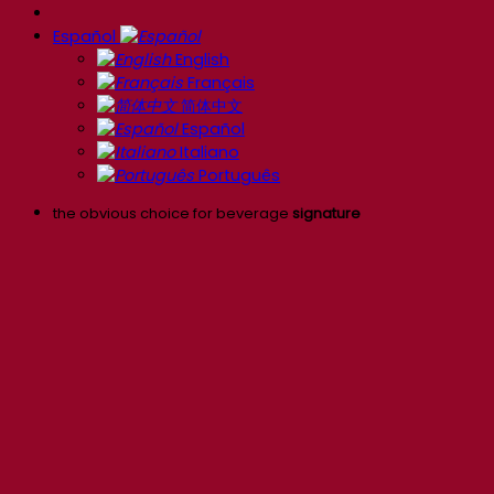
Español
English
Français
简体中文
Español
Italiano
Português
the obvious choice for beverage
signature