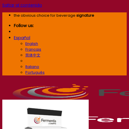
Saltar al contenido
the obvious choice for beverage
signature
Follow us:
Español
English
Français
简体中文
Español
Italiano
Português