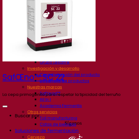
Nuestra empresa
Sobre nosotros
Expertos en fermentación
El Campus de Fermentis
Un equipo apasionado
Apoyando la creatividad
Grupo Lesaffre
Investigación y desarrollo
Caracterización del producto
SafŒno™ SC 22
Desarrollo de productos
Nuestras marcas
SafYeast™
La cepa primogénita para respetar la tipicidad del terruño
All In 1
Academia Fermentis
Otros servicios
Buscar por:
Toll manufacturing
Síganos
Catas de bebidas
Soluciones de fermentación
Cerveza