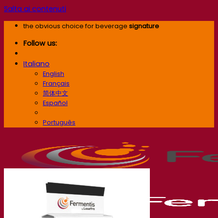
Salta ai contenuti
the obvious choice for beverage
signature
Follow us:
Italiano
English
Français
简体中文
Español
Italiano
Português