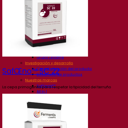
Nuestra empresa
Sobre nosotros
Expertos en fermentación
El Campus de Fermentis
Un equipo apasionado
Apoyando la creatividad
Grupo Lesaffre
Investigación y desarrollo
Caracterización del producto
SafŒno™ SC 22
Desarrollo de productos
Nuestras marcas
SafYeast™
La cepa primogénita para respetar la tipicidad del terruño
All In 1
Academia Fermentis
Otros servicios
Toll manufacturing
Catas de bebidas
Soluciones de fermentación
Cerveza