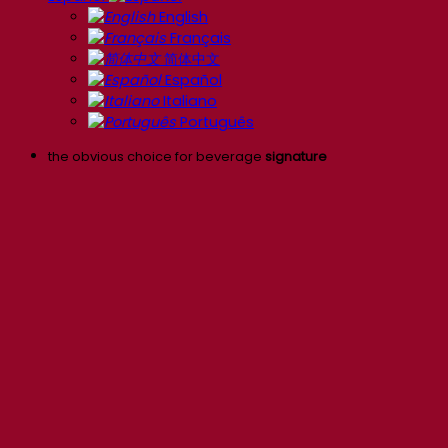
English
Français
简体中文
Español
Italiano
Português
the obvious choice for beverage
signature