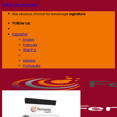
Saltar al contenido
the obvious choice for beverage
signature
Follow us:
Español
English
Français
简体中文
Español
Italiano
Português