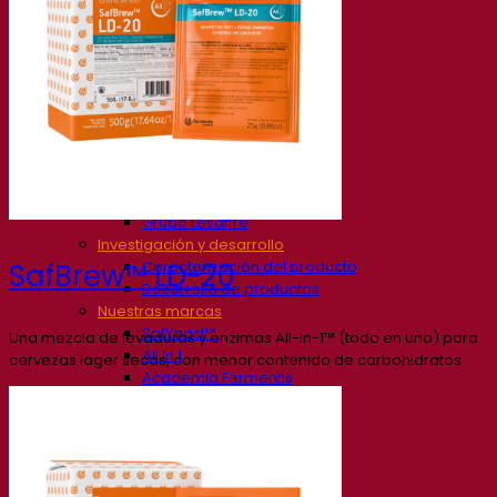
Nuestra empresa
Sobre nosotros
Expertos en fermentación
El Campus de Fermentis
Un equipo apasionado
Apoyando la creatividad
Grupo Lesaffre
Investigación y desarrollo
Caracterización del producto
SafBrew™ LD-20
Desarrollo de productos
Nuestras marcas
SafYeast™
Una mezcla de levaduras y enzimas All-in-1™ (todo en uno) para
All In 1
cervezas lager secas, con menor contenido de carbohidratos
Academia Fermentis
Otros servicios
Toll manufacturing
Catas de bebidas
Soluciones de fermentación
Cerveza