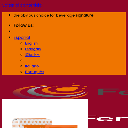
Saltar al contenido
the obvious choice for beverage
signature
Follow us:
Español
English
Français
简体中文
Español
Italiano
Português