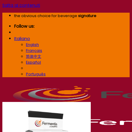
Salta ai contenuti
the obvious choice for beverage
signature
Follow us:
Italiano
English
Français
简体中文
Español
Italiano
Português