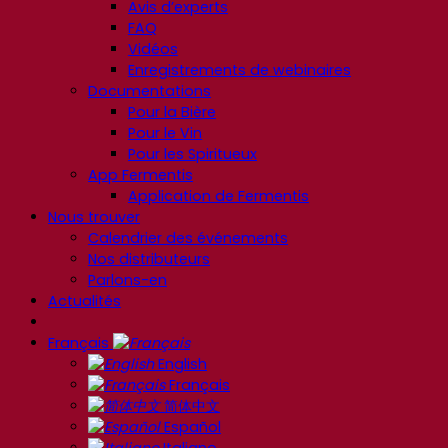
Avis d’experts
FAQ
Vidéos
Enregistrements de webinaires
Documentations
Pour la Bière
Pour le Vin
Pour les Spiritueux
App Fermentis
Application de Fermentis
Nous trouver
Calendrier des événements
Nos distributeurs
Parlons-en
Actualités
Français
English
Français
简体中文
Español