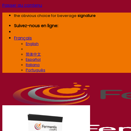
Passer au contenu
the obvious choice for beverage
signature
Suivez-nous en ligne:
Français
English
Français
简体中文
Español
Italiano
Português