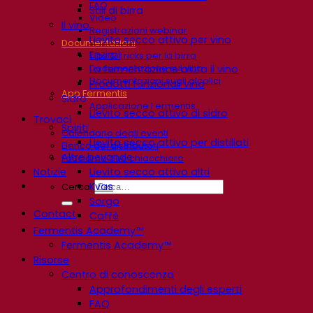
FAQ
Stili di birra
Video
Il vino
Registrazioni webinar
Lievito secco attivo per vino
Documentazioni
Enzimi
Tips & Tricks per la birra
Documentazione sul vino
La fermentazione aiuta il vino
Documentazioni sugli alcolici
Prodotti funzionali vino
App Fermentis
Sidro
Applicazione Fermentis
Lievito secco attivo di sidro
Trovaci
Spiriti
Calendario degli eventi
Lievito secco attivo per distillati
Elenco dei distributori
Altre bevande
Facciamo due chiacchiere
Notizie
Lievito secco attivo altri
Kvas
Cerca:
Sorgo
Contact
Caffè
Fermentis Academy™
Fermentis Academy™
Risorse
Centro di conoscenza
Approfondimenti degli esperti
FAQ