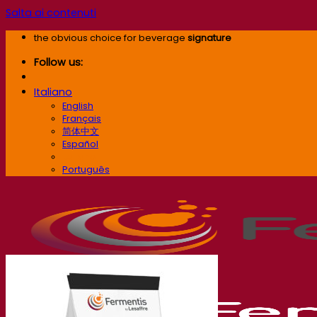
Salta ai contenuti
the obvious choice for beverage
signature
Follow us:
Italiano
English
Français
简体中文
Español
Italiano
Português