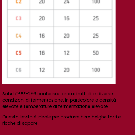
SafAle™ BE-256 conferisce aromi fruttati in diverse
condizioni di fermentazione, in particolare a densità
elevate e temperature di fermentazione elevate.
Questo lievito è ideale per produrre birre belghe forti e
ricche di sapore.