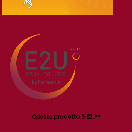
Questo prodotto è E2U™