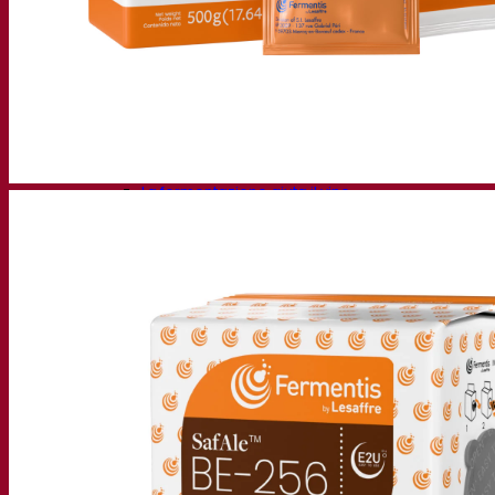
Birra con lievito secco attivo
Batteri
La fermentazione aiuta la birra
Prodotti funzionali birra
Stili di birra
Il vino
Lievito secco attivo per vino
Enzimi
La fermentazione aiuta il vino
Prodotti funzionali vino
Sidro
Lievito secco attivo di sidro
Spiriti
Lievito secco attivo per distillati
Altre bevande
Lievito secco attivo altri
Kvas
Sorgo
Caffè
Fermentis Academy™
Fermentis Academy™
Risorse