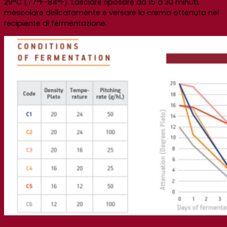
29°C (77°F-84°F). Lasciare riposare da 15 a 30 minuti,
mescolare delicatamente e versare la crema ottenuta nel
recipiente di fermentazione.