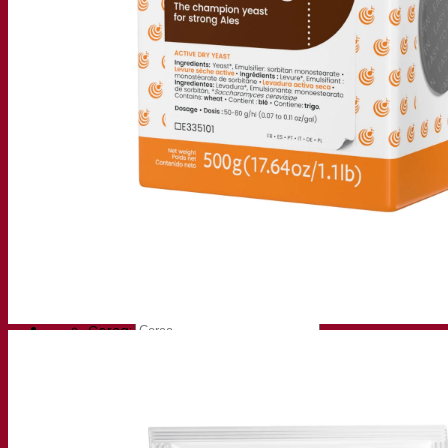
Centro di conoscenza
Approfondimenti degli esperti
FAQ
Video
Registrazioni webinar
Documentazioni
Tips & Tricks per la birra
Documentazione sul vino
Documentazioni sugli alcolici
App Fermentis
Applicazione Fermentis
Trovaci
Calendario degli eventi
Elenco dei distributori
Facciamo due chiacchiere
Notizie
Cerca:
Contact