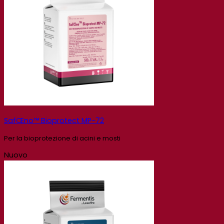
SafŒno™ Bioprotect MP-72
Per la bioprotezione di acini e mosti
Nuovo