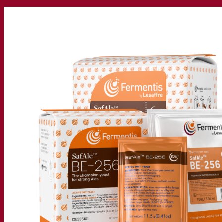
La nostra azienda
Chi siamo
Esperto di fermentazione
Il Campus Fermentis
Un team appassionato
Sostenere la creatività
Gruppo Lesaffre
Ricerca e sviluppo
Caratterizzazione del prodotto
Sviluppo del prodotto
I nostri marchi
SafYeast™
All In 1
Fermentis Academy™
Altri servizi
Produzione in conto terzi
Degustazioni di bevande
Soluzioni per la fermentazione
Birra