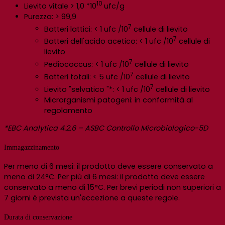
10
Lievito vitale > 1,0 *10
ufc/g
Purezza: > 99,9
7
Batteri lattici: < 1 ufc /10
cellule di lievito
7
Batteri dell'acido acetico: < 1 ufc /10
cellule di
lievito
7
Pediococcus: < 1 ufc /10
cellule di lievito
7
Batteri totali: < 5 ufc /10
cellule di lievito
7
Lievito "selvatico "*: < 1 ufc /10
cellule di lievito
Microrganismi patogeni: in conformità al
regolamento
*EBC Analytica 4.2.6 – ASBC Controllo Microbiologico-5D
Immagazzinamento
Per meno di 6 mesi: il prodotto deve essere conservato a
meno di 24°C. Per più di 6 mesi: il prodotto deve essere
conservato a meno di 15°C. Per brevi periodi non superiori a
7 giorni è prevista un'eccezione a queste regole.
Durata di conservazione