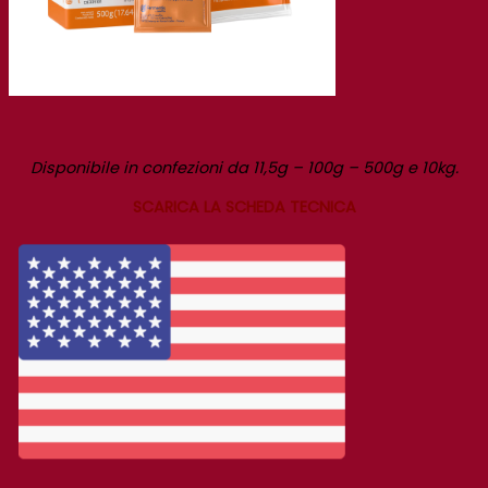
Disponibile in confezioni da 11,5g – 100g – 500g e 10kg.
SCARICA LA SCHEDA TECNICA