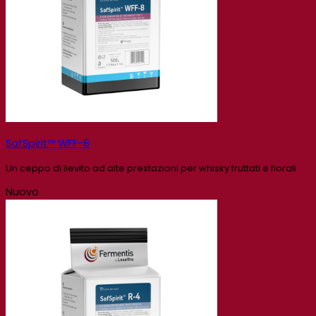
SafSpirit™ WFF-8
Un ceppo di lievito ad alte prestazioni per whisky fruttati e fiorali
Nuovo