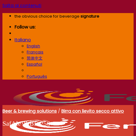
Salta ai contenuti
the obvious choice for beverage
signature
Follow us:
Italiano
English
Français
简体中文
Español
Italiano
Português
Beer & brewing solutions
/
Birra con lievito secco attivo
SafAle™ BE-256