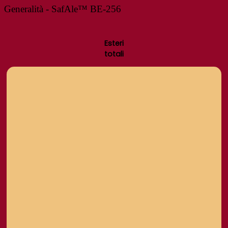
Generalità - SafAle™ BE-256
Esteri
totali