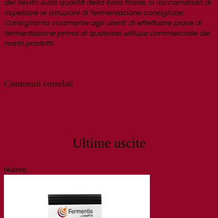
del lievito sulla qualità della birra finale, si raccomanda di
rispettare le istruzioni di fermentazione consigliate.
Consigliamo vivamente agli utenti di effettuare prove di
fermentazione prima di qualsiasi utilizzo commerciale dei
nostri prodotti.
Contenuti correlati
Ultime uscite
Nuovo