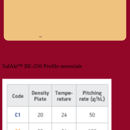
–
SafAle™ BE-256 Profilo sensoriale