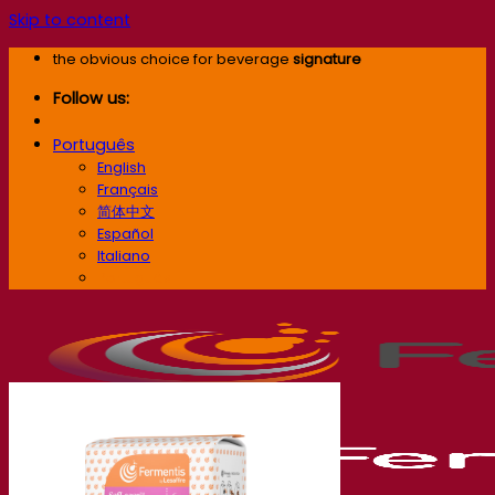
Skip to content
the obvious choice for beverage
signature
Follow us:
Português
English
Français
简体中文
Español
Italiano
Português