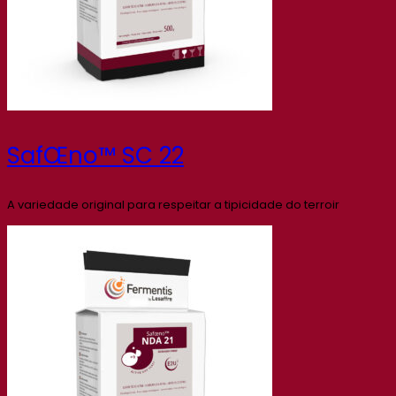
SafŒno™ SC 22
A variedade original para respeitar a tipicidade do terroir