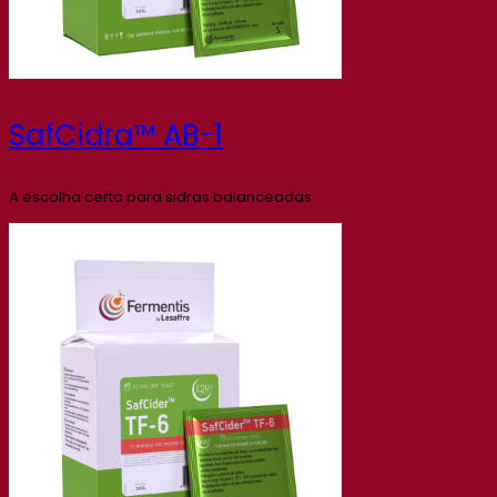
SafCidra™ AB-1
A escolha certa para sidras balanceadas