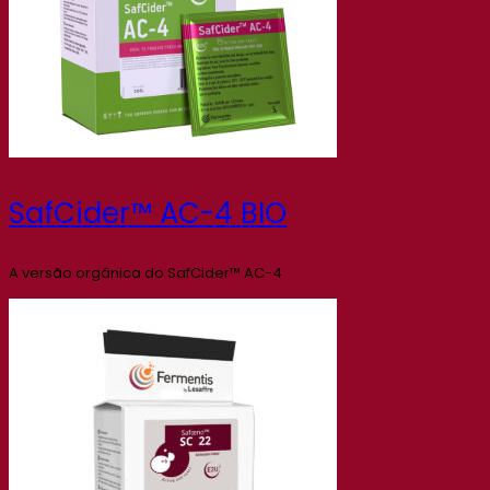
SafCider™ AC-4 BIO
A versão orgânica do SafCider™ AC-4