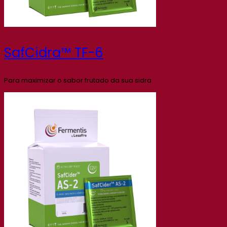
SafCidra™ TF-6
Para maximizar o sabor frutado da sua sidra