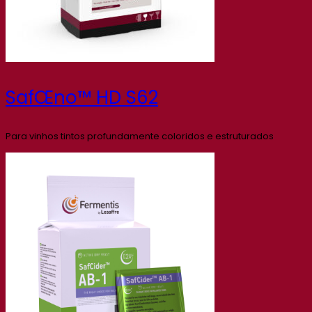
SafŒno™ HD S62
Para vinhos tintos profundamente coloridos e estruturados