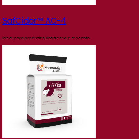
SafCider™ AC-4
Ideal para produzir sidra fresca e crocante