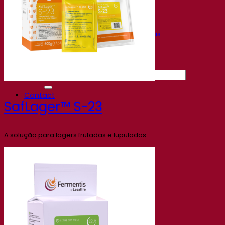
Gravações de webinars
Recursos
Centro de conhecimento
Percepções de especialistas
Documentations
Fermentis app
Find us
Pesquisar por:
Contact
SafLager™ S-23
A solução para lagers frutadas e lupuladas