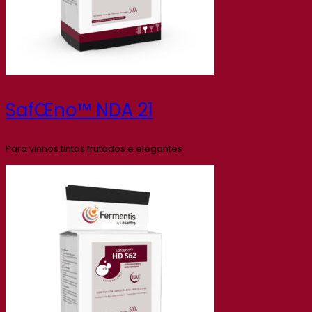
SafŒno™ NDA 21
Para vinhos tintos frutados e elegantes