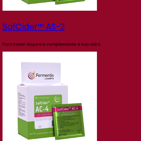
SafCider™ AS-2
Para trazer doçura e complexidade à sua cidra