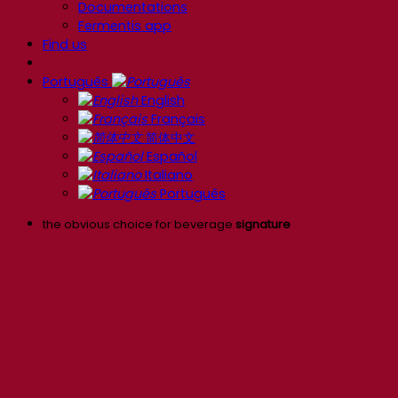
Documentations
Fermentis app
Find us
Português
English
Français
简体中文
Español
Italiano
Português
the obvious choice for beverage
signature