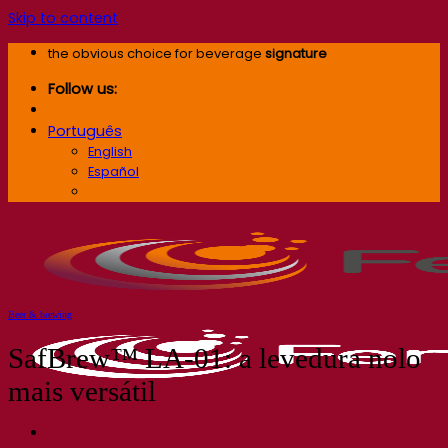
Skip to content
the obvious choice for beverage
signature
Follow us:
Português
English
Español
Português
Beer & brewing
SafBrew™ LA-01: a levedura nolo
mais versátil