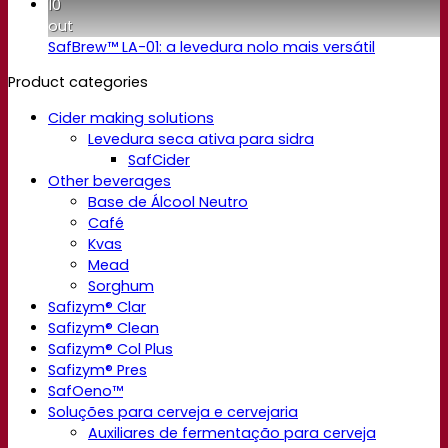
10
out
SafBrew™ LA-01: a levedura nolo mais versátil
Product categories
Cider making solutions
Levedura seca ativa para sidra
SafCider
Other beverages
Base de Álcool Neutro
Café
Kvas
Mead
Sorghum
Safizym® Clar
Safizym® Clean
Safizym® Col Plus
Safizym® Pres
SafOeno™
Soluções para cerveja e cervejaria
Auxiliares de fermentação para cerveja