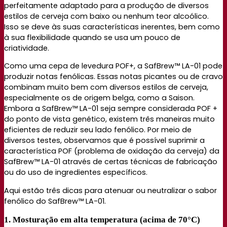
perfeitamente adaptado para a produção de diversos
estilos de cerveja com baixo ou nenhum teor alcoólico.
Isso se deve às suas características inerentes, bem como
à sua flexibilidade quando se usa um pouco de
criatividade.
Como uma cepa de levedura POF+, a SafBrew™ LA-01 pode
produzir notas fenólicas. Essas notas picantes ou de cravo
combinam muito bem com diversos estilos de cerveja,
especialmente os de origem belga, como a Saison.
Embora a SafBrew™ LA-01 seja sempre considerada POF +
do ponto de vista genético, existem três maneiras muito
eficientes de reduzir seu lado fenólico. Por meio de
diversos testes, observamos que é possível suprimir a
característica POF (problema de oxidação da cerveja) da
SafBrew™ LA-01 através de certas técnicas de fabricação
ou do uso de ingredientes específicos.
Aqui estão três dicas para atenuar ou neutralizar o sabor
fenólico do SafBrew™ LA-01.
1. Mosturação em alta temperatura (acima de 70°C)