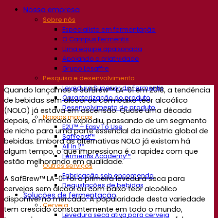
Nossa empresa
Sobre nós
Especialista em fermentação
O Campus Fermentis
Uma equipe apaixonada
Apoiando a criatividade
Grupo Lesaffre
Pesquisa e desenvolvimento
Levedura Superior da Fermentis
Quando lançamos o SafBrew™ LA-01 em 2018, a tendência
Caracterização do produto
de bebidas sem álcool ou com baixo teor alcoólico
Desenvolvimento de produto
(NOLO) já estava em ascensão. Quase uma década
Nossas marcas
depois, o mercado explodiu, passando de um segmento
E2U™ – Easy To Use
de nicho para uma parte essencial da indústria global de
SafYeast™
bebidas. Embora as alternativas NOLO já existam há
All In 1™
algum tempo, o que impressiona é a rapidez com que
Fermentis Academy™
estão melhorando em qualidade.
Outros serviços
Fabricação sob encomenda
A SafBrew™ LA-01 foi a primeira levedura seca para
Degustações de bebidas
cervejas sem álcool ou com baixo teor alcoólico
Soluções de fermentação
disponível no mercado. A popularidade desta variedade
Cerveja
tem crescido constantemente em todo o mundo,
Levedura seca ativa para cerveja