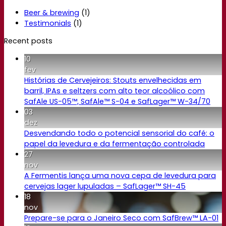
Beer & brewing
(1)
Testimonials
(1)
Recent posts
10
fev
Histórias de Cervejeiros: Stouts envelhecidas em
barril, IPAs e seltzers com alto teor alcoólico com
SafAle US-05™, SafAle™ S-04 e SafLager™ W-34/70
03
dez
Desvendando todo o potencial sensorial do café: o
papel da levedura e da fermentação controlada
27
nov
A Fermentis lança uma nova cepa de levedura para
cervejas lager lupuladas – SafLager™ SH-45
18
nov
Prepare-se para o Janeiro Seco com SafBrew™ LA-01