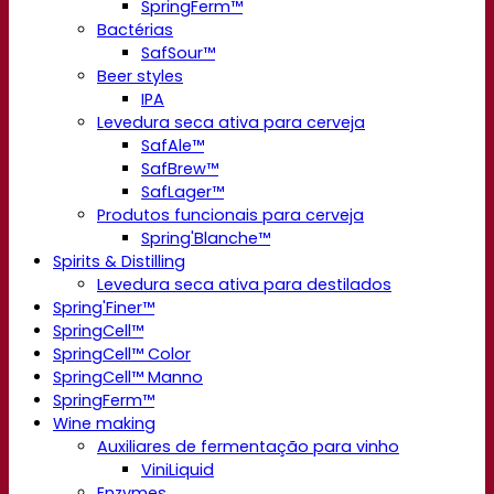
SpringFerm™
Bactérias
SafSour™
Beer styles
IPA
Levedura seca ativa para cerveja
SafAle™
SafBrew™
SafLager™
Produtos funcionais para cerveja
Spring'Blanche™
Spirits & Distilling
Levedura seca ativa para destilados
Spring'Finer™
SpringCell™
SpringCell™ Color
SpringCell™ Manno
SpringFerm™
Wine making
Auxiliares de fermentação para vinho
ViniLiquid
Enzymes