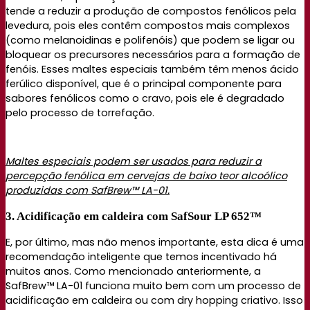
tende a reduzir a produção de compostos fenólicos pela
levedura, pois eles contêm compostos mais complexos
(como melanoidinas e polifenóis) que podem se ligar ou
bloquear os precursores necessários para a formação de
fenóis. Esses maltes especiais também têm menos ácido
ferúlico disponível, que é o principal componente para
sabores fenólicos como o cravo, pois ele é degradado
pelo processo de torrefação.
Maltes especiais podem ser usados ​​para reduzir a
percepção fenólica em cervejas de baixo teor alcoólico
produzidas com SafBrew™ LA-01.
3. Acidificação em caldeira com SafSour LP 652™
E, por último, mas não menos importante, esta dica é uma
recomendação inteligente que temos incentivado há
muitos anos. Como mencionado anteriormente, a
SafBrew™ LA-01 funciona muito bem com um processo de
acidificação em caldeira ou com dry hopping criativo. Isso