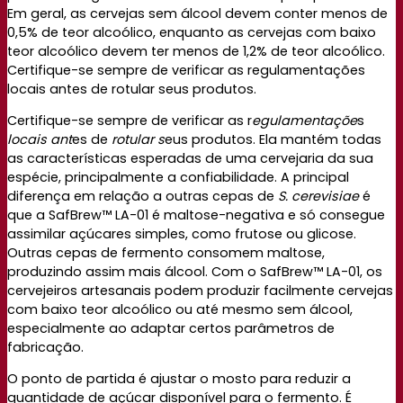
Em geral, as cervejas sem álcool devem conter menos de
0,5% de teor alcoólico, enquanto as cervejas com baixo
teor alcoólico devem ter menos de 1,2% de teor alcoólico.
Certifique-se sempre de verificar as regulamentações
locais antes de rotular seus produtos.
Certifique-se sempre de verificar as r
egulamentaçõe
s
locais ant
es de
rotular s
eus produtos. Ela mantém todas
as características esperadas de uma cervejaria da sua
espécie, principalmente a confiabilidade. A principal
diferença em relação a outras cepas de
S. cerevisiae
é
que a SafBrew™ LA-01 é maltose-negativa e só consegue
assimilar açúcares simples, como frutose ou glicose.
Outras cepas de fermento consomem maltose,
produzindo assim mais álcool. Com o SafBrew™ LA-01, os
cervejeiros artesanais podem produzir facilmente cervejas
com baixo teor alcoólico ou até mesmo sem álcool,
especialmente ao adaptar certos parâmetros de
fabricação.
O ponto de partida é ajustar o mosto para reduzir a
quantidade de açúcar disponível para o fermento. É