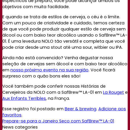
específicos de preparo, você pode alcançar ambos os
objetivos com muita facilidade.
E quando se trata de estilos de cerveja, o céu é o limite.
Com um pouco de criatividade e cuidado, temos certeza
de que você pode produzir qualquer estilo de cerveja sem
álcool ou com baixo teor alcoólico usando o SafBrew™ LA-
01. É uma levedura NOLO tão versátil e completa que você
pode criar desde uma stout até uma sour, witbier ou IPA.
Ainda não está convencido? Venha degustar nossa
seleção de cervejas sem álcool e com baixo teor alcoólico
em
nosso próximo evento na sua região
. Você ficará
surpreso com o quão bons eles são!
Você também pode conferir nossas Histórias de
Cervejeiros da NOLO com a SafBrew™ LA-01 em
La Rouget
e
Aux Enfants Terribles
, na França.
Esse registro foi postado em
Beer & brewing
.
Adicione aos
favoritos
.
Prepare-se para o Janeiro Seco com SafBrew™ LA-01
News categories