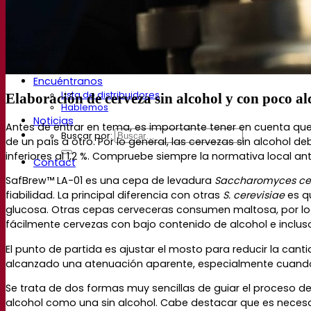
Documentación
Tips & Tricks para cervezas
Documentación vitivinícola
Documentación sobre las bebidas espirituosas
Fermentis app
Aplicación Fermentis
Encuéntranos
Lista de distribuidores
Elaboración de cerveza sin alcohol y con poco 
Hablemos
Noticias
Antes de entrar en tema, es importante tener en cuenta que l
Buscar por:
de un país a otro. Por lo general, las cervezas sin alcohol
inferiores al 1,2 %. Compruebe siempre la normativa local an
Contact
SafBrew™ LA-01 es una cepa de levadura
Saccharomyces
ce
fiabilidad. La principal diferencia con otras
S. cerevisiae
es q
glucosa. Otras cepas cerveceras consumen maltosa, por lo
fácilmente cervezas con bajo contenido de alcohol e incl
El punto de partida es ajustar el mosto para reducir la ca
alcanzado una atenuación aparente, especialmente cuando 
Se trata de dos formas muy sencillas de guiar el proceso d
alcohol como una sin alcohol. Cabe destacar que es necesari