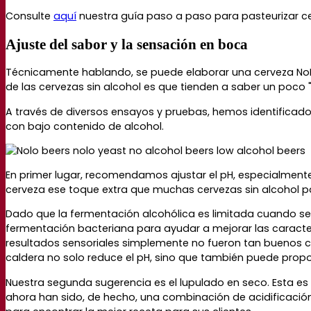
Consulte
aquí
nuestra guía paso a paso para pasteurizar c
Ajuste del sabor y la sensación en boca
Técnicamente hablando, se puede elaborar una cerveza NoL
de las cervezas sin alcohol es que tienden a saber un poco
A través de diversos ensayos y pruebas, hemos identificado
con bajo contenido de alcohol.
En primer lugar, recomendamos ajustar el pH, especialmente
cerveza ese toque extra que muchas cervezas sin alcohol pa
Dado que la fermentación alcohólica es limitada cuando se
fermentación bacteriana para ayudar a mejorar las caracter
resultados sensoriales simplemente no fueron tan buenos co
caldera no solo reduce el pH, sino que también puede propo
Nuestra segunda sugerencia es el lupulado en seco. Esta e
ahora han sido, de hecho, una combinación de acidificación