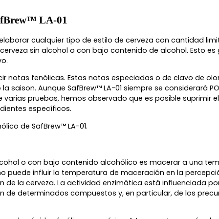
 SafBrew™ LA-01
laborar cualquier tipo de estilo de cerveza con cantidad lim
rveza sin alcohol o con bajo contenido de alcohol. Esto es gr
vo.
ir notas fenólicas. Estas notas especiadas o de clavo de
 la saison. Aunque SafBrew™ LA-01 siempre se considerará POF
de varias pruebas, hemos observado que es posible suprimir 
dientes específicos.
nólico de SafBrew™ LA-01.
alcohol o con bajo contenido alcohólico es macerar a una tem
puede influir la temperatura de maceración en la percepción
 de la cerveza. La actividad enzimática está influenciada por
 de determinados compuestos y, en particular, de los precu