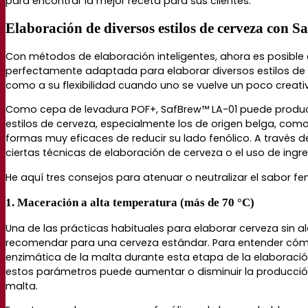
para encontrar la mejor receta para sus clientes.
Elaboración de diversos estilos de cerveza con
Con métodos de elaboración inteligentes, ahora es posible e
perfectamente adaptada para elaborar diversos estilos de ce
como a su flexibilidad cuando uno se vuelve un poco creati
Como cepa de levadura POF+, SafBrew™ LA-01 puede produc
estilos de cerveza, especialmente los de origen belga, como
formas muy eficaces de reducir su lado fenólico. A través 
ciertas técnicas de elaboración de cerveza o el uso de ingre
He aquí tres consejos para atenuar o neutralizar el sabor fe
1. Maceración a alta temperatura (más de 70 °C)
Una de las prácticas habituales para elaborar cerveza sin 
recomendar para una cerveza estándar. Para entender cómo 
enzimática de la malta durante esta etapa de la elaboración
estos parámetros puede aumentar o disminuir la producción
malta.