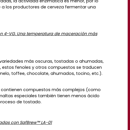
adas, la actividad enzimática es menor, por lo
te a los productores de cerveza fermentar una
e en 4-VG. Una temperatura de maceración más
as variedades más oscuras, tostadas o ahumadas,
 estos fenoles y otros compuestos se traducen
elo, toffee, chocolate, ahumados, tocino, etc.).
rque contienen compuestos más complejos (como
s maltas especiales también tienen menos ácido
 proceso de tostado.
radas con SafBrew™ LA-01