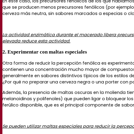
En este caso, los precursores fenólicos de los que hablamos
que se producen menos precursores fenólicos (por ejemplo, 
cerveza más neutra, sin sabores marcados a especias o cla
La actividad enzimática durante el macerado libera precur
elevada reduce esta actividad.
2. Experimentar con maltas especiales
Otra forma de reducir la percepción fenólica es experimen
contienen una concentración mucho mayor de compuestos f
generalmente en sabores distintivos típicos de los estilos 
¿Por qué no preparar una cerveza negra o una porter con p
Además, la presencia de maltas oscuras en la molienda ti
melanoidinas y polifenoles) que pueden ligar o bloquear lo
ferúlico disponible, que es el principal componente de sabo
Se pueden utilizar maltas especiales para reducir la perce