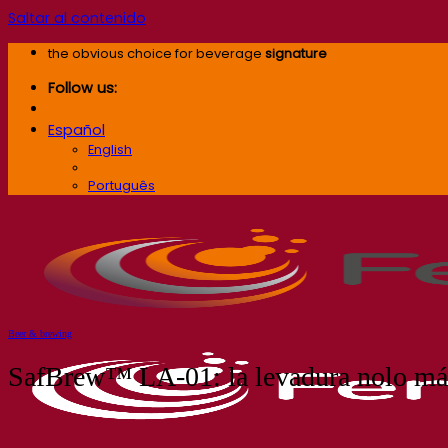
Saltar al contenido
the obvious choice for beverage
signature
Follow us:
Español
English
Español
Português
Beer & brewing
SafBrew™ LA-01: la levadura nolo más