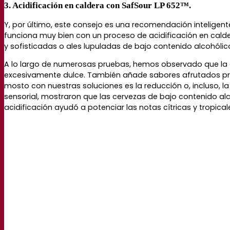
3. Acidificación en caldera con SafSour LP 652™.
Y, por último, este consejo es una recomendación inteli
funciona muy bien con un proceso de acidificación en calde
y sofisticadas o ales lupuladas de bajo contenido alcohólic
A lo largo de numerosas pruebas, hemos observado que la 
excesivamente dulce. También añade sabores afrutados proce
mosto con nuestras soluciones es la reducción o, incluso, la
sensorial, mostraron que las cervezas de bajo contenido al
acidificación ayudó a potenciar las notas cítricas y tropica