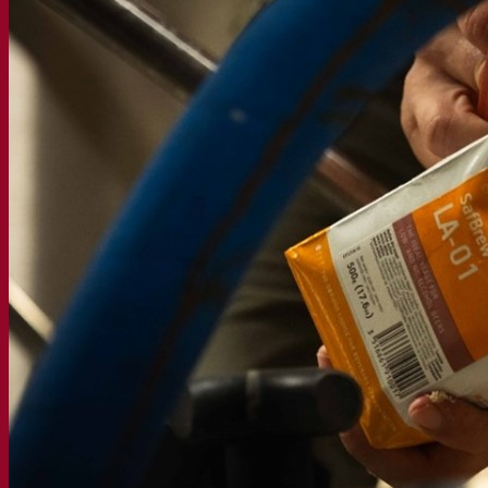
Productos funcionales para cerveza
Estilos de cerveza
Vino
Levadura seca activa para vino
Enzymes
Ayudas de fermentación para vino
Productos funcionales para vino
Sidra
Levadura seca activa para sidra
Bebidas espirituosas
Levadura seca activa para espirituosos
Otras bebidas
Levadura seca activa para otros
Kvas
Sorghum
Café
Academia Fermentis
Academia Fermentis
Recursos
Centro de conocimiento
Conocimientos expertos
Preguntas frecuentes (FAQ)
Videos
Grabaciones de seminarios web