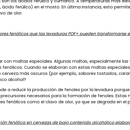
 son los ácidos ferúlico y cumárico. A temperaturas más elev
ácido ferúlico) en el mosto. En última instancia, esto permi
vo de olor.
sores fenólicos que las levaduras POF+ pueden transformars
tar con maltas especiales. Algunas maltas, especialmente l
enólicos. Cuando se elaboran con estas maltas especiales,
de cerveza más oscuros (por ejemplo, sabores tostados, caram
oco alcohol?
ende a reducir la producción de fenoles por la levadura po
s precursores necesarios para la formación de fenoles. Esta
res fenólicos como el clavo de olor, ya que se degrada en el
pción fenólica en cervezas de bajo contenido alcohólico elabo