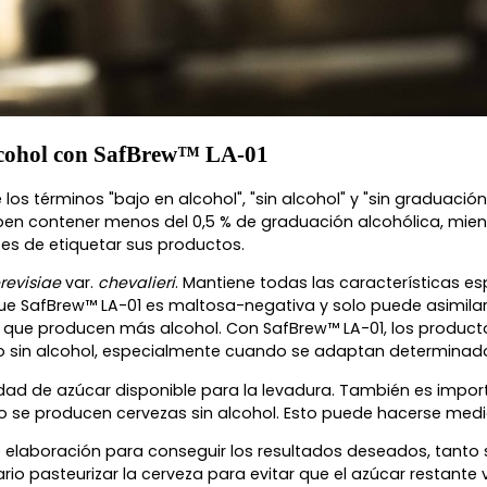
alcohol con SafBrew™ LA-01
os términos "bajo en alcohol", "sin alcohol" y "sin graduació
 deben contener menos del 0,5 % de graduación alcohólica, mi
tes de etiquetar sus productos.
revisiae
var.
chevalieri
. Mantiene todas las características e
ue SafBrew™ LA-01 es maltosa-negativa y solo puede asimilar
 que producen más alcohol. Con SafBrew™ LA-01, los product
uso sin alcohol, especialmente cuando se adaptan determina
ntidad de azúcar disponible para la levadura. También es imp
se producen cervezas sin alcohol. Esto puede hacerse media
e elaboración para conseguir los resultados deseados, tanto 
o pasteurizar la cerveza para evitar que el azúcar restante 