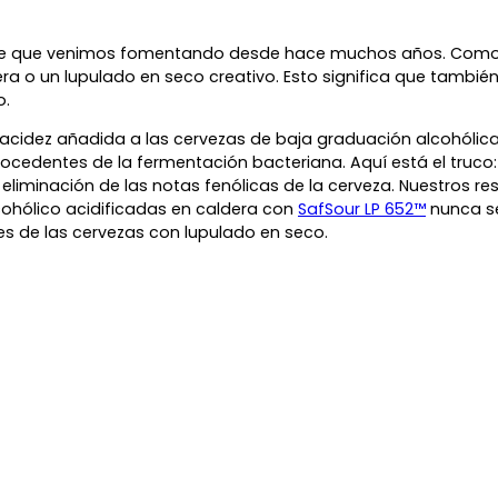
gente que venimos fomentando desde hace muchos años. Como
ra o un lupulado en seco creativo. Esto significa que tambi
o.
acidez añadida a las cervezas de baja graduación alcohólic
dentes de la fermentación bacteriana. Aquí está el truco: o
 eliminación de las notas fenólicas de la cerveza. Nuestros re
cohólico acidificadas en caldera con
SafSour LP 652™
nunca se
les de las cervezas con lupulado en seco.