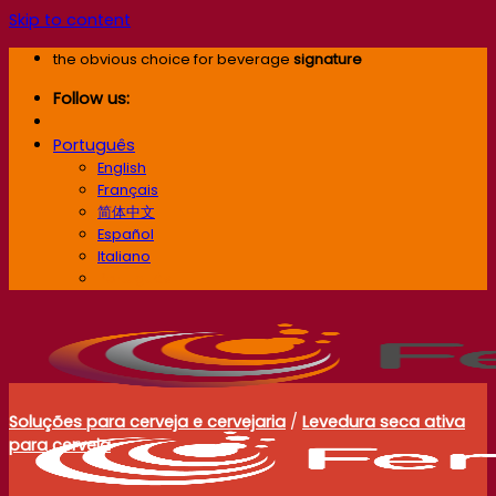
Skip to content
the obvious choice for beverage
signature
Follow us:
Português
English
Français
简体中文
Español
Italiano
Português
Soluções para cerveja e cervejaria
/
Levedura seca ativa
para cerveja