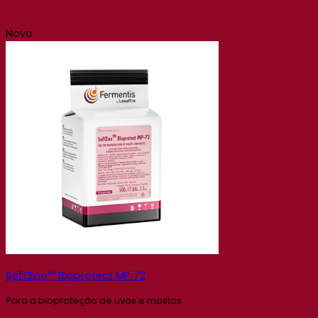
Novo
SafŒno™ Bioprotect MP‑72
Para a bioproteção de uvas e mostos