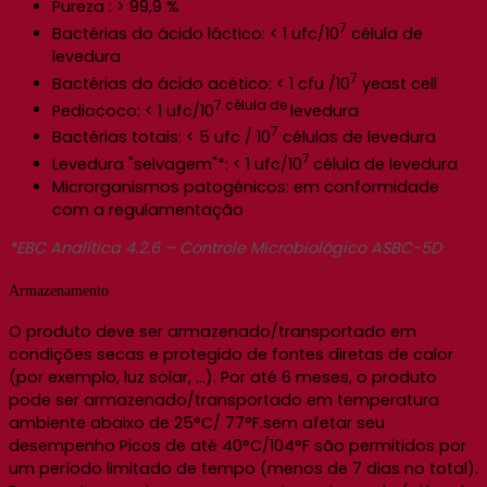
Pureza : > 99,9 %
7
Bactérias do ácido láctico: < 1 ufc/10
célula de
levedura
7
Bactérias do ácido acético: < 1 cfu /10
yeast cell
7 célula de
Pediococo: < 1 ufc/10
levedura
7
Bactérias totais: < 5 ufc / 10
células de levedura
7
Levedura "selvagem"*: < 1 ufc/10
célula de levedura
Microrganismos patogénicos: em conformidade
com a regulamentação
*EBC Analítica 4.2.6 – Controle Microbiológico ASBC-5D
Armazenamento
O produto deve ser armazenado/transportado em
condições secas e protegido de fontes diretas de calor
(por exemplo, luz solar, …). Por até 6 meses, o produto
pode ser armazenado/transportado em temperatura
ambiente abaixo de 25°C/ 77°F.sem afetar seu
desempenho Picos de até 40°C/104°F são permitidos por
um período limitado de tempo (menos de 7 dias no total).