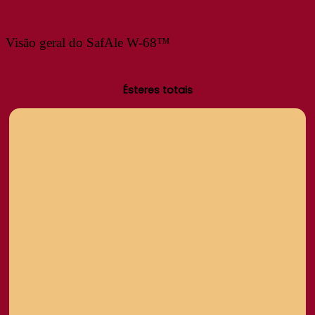
Visão geral do SafAle W-68™
Ésteres totais