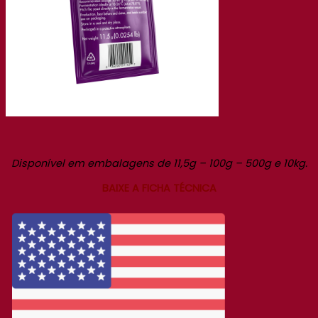
Disponível em embalagens de 11,5g – 100g – 500g e 10kg.
BAIXE A FICHA TÉCNICA