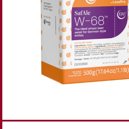
Gravações de webinars
Recursos
Centro de conhecimento
Percepções de especialistas
Documentations
Fermentis app
Find us
Pesquisar por:
Contact