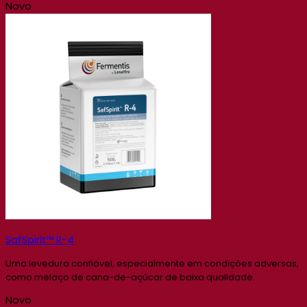
Novo
SafSpirit™ R-4
Uma levedura confiável, especialmente em condições adversas,
como melaço de cana-de-açúcar de baixa qualidade.
Novo