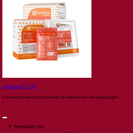
SafLager™ E-30
A levedura ideal para revelar os ésteres em cervejas Lager
Pesquisar por: