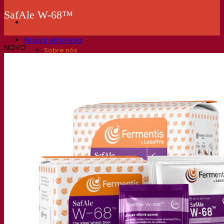
SafAle W-68™
Nossa empresa
NOVO
Sobre nós
Especialista em fermentação
O Campus Fermentis
Uma equipe apaixonada
Apoiando a criatividade
Grupo Lesaffre
Pesquisa e desenvolvimento
Levedura Superior da Fermentis
Caracterização do produto
Desenvolvimento de produto
Nossas marcas
E2U™ – Easy To Use
SafYeast™
All In 1™
Fermentis Academy™
Outros serviços
Fabricação sob encomenda
Degustações de bebidas