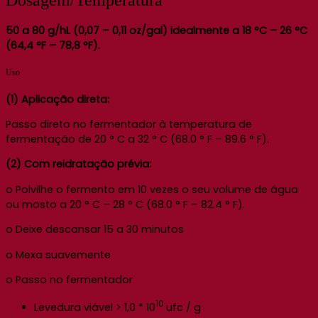
50 a 80 g/hL (0,07 – 0,11 oz/gal) idealmente a 18 °C – 26 °C
(64,4 °F – 78,8 °F).
Uso
(1) Aplicação direta:
Passo direto no fermentador à temperatura de
fermentação de 20 ° C a 32 ° C (68.0 ° F – 89.6 ° F).
(2) Com reidratação prévia:
o Polvilhe o fermento em 10 vezes o seu volume de água
ou mosto a 20 ° C – 28 ° C (68.0 ° F – 82.4 ° F).
o Deixe descansar 15 a 30 minutos
o Mexa suavemente
o Passo no fermentador
10
Levedura viável > 1,0 * 10
ufc / g