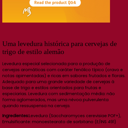
Uma levedura histórica para cervejas de
trigo de estilo alemão
Levedura especial selecionada para a produção de
cervejas aromáticas com caráter fenólico típico (cravo e
notas apimentadas) e ricas em sabores frutados e florais.
Adequado para uma grande variedade de cervejas à
base de trigo e estilos orientados para frutas e
especiarias. Levedura com sedimentação média: não
forma aglomerados, mas uma névoa pulverulenta
quando ressuspensa na cerveja.
Ingredientes:
Levedura (Saccharomyces cerevisiae POF+),
Emulsificante: monoestearato de sorbitano (E/INS 491)