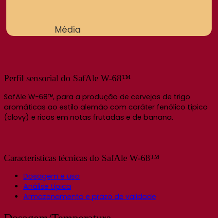
Média
Perfil sensorial do SafAle W-68™
SafAle W-68™, para a produção de cervejas de trigo
aromáticas ao estilo alemão com caráter fenólico típico
(clovy) e ricas em notas frutadas e de banana.
Características técnicas do SafAle W-68™
Dosagem e uso
Análise típica
Armazenamento e prazo de validade
Dosagem/Temperatura