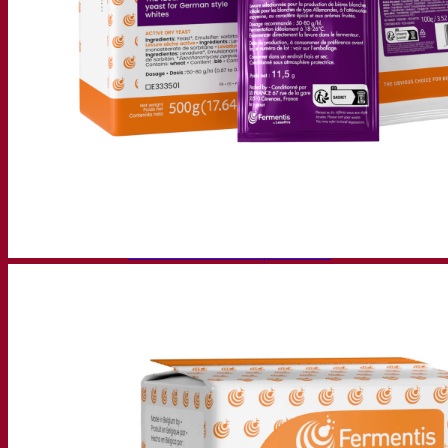
Soluções de fermentação
Cerveja
Levedura seca ativa para cerveja
Bactérias
Auxiliares de fermentação para cerveja
Produtos funcionais para cerveja
Soluções para Vinificação
Levedura seca ativa para vinho
Enzymes
Auxiliares de fermentação para vinho
Produtos funcionais para vinho
Sidra
Levedura seca ativa para sidra
Espíritos
Levedura seca ativa para destilados
Outras bebidas
Base de Álcool Neutro
Kvas
Sorghum
Café
Fermentis Academy
Sobre a Academia Fermentis