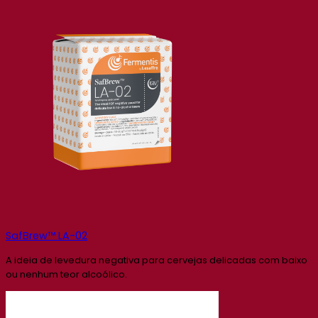
SafBrew™ LA-02
A ideia de levedura negativa para cervejas delicadas com baixo
ou nenhum teor alcoólico.