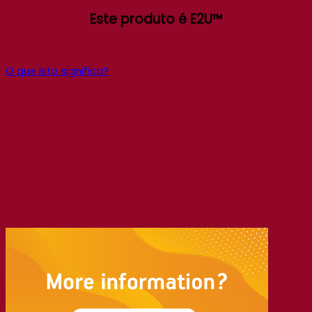
Este produto é E2U™
O que isto significa?