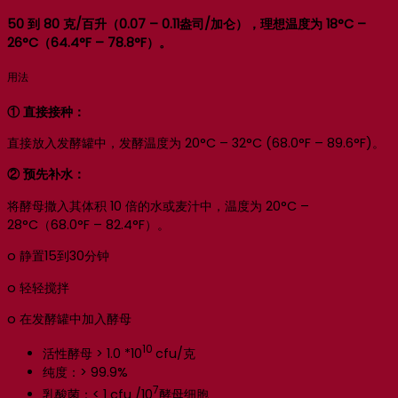
50 到 80 克/百升（0.07 – 0.11盎司/加仑），理想温度为 18°C –
26°C（64.4°F – 78.8°F）。
用法
① 直接接种：
直接放入发酵罐中，发酵温度为 20°C – 32°C (68.0°F – 89.6°F)。
② 预先补水：
将酵母撒入其体积 10 倍的水或麦汁中，温度为 20°C –
28°C（68.0°F – 82.4°F）。
o 静置15到30分钟
o 轻轻搅拌
o 在发酵罐中加入酵母
10
活性酵母 > 1.0 *10
cfu/克
纯度：> 99.9%
7
乳酸菌：< 1 cfu /10
酵母细胞