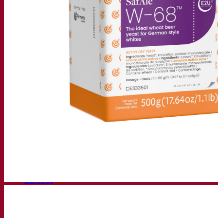
知识中心
专家见解
常见问题解答
视频
网络研讨会的录音
文档
啤酒技巧与窍门
葡萄酒文献
烈酒文献
Fermentis 应用
Fermentis 应用
找到我们
活动日历
经销商名单
让我们谈一谈
消息
搜索：
Contact