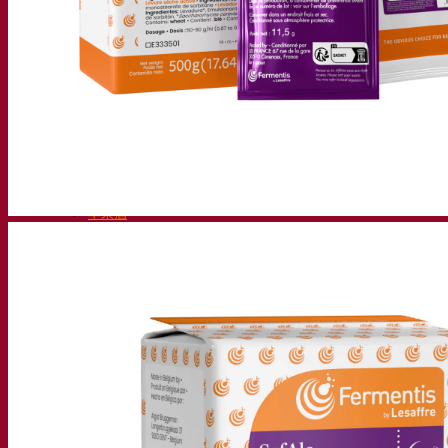
活性干酵母啤酒
细菌
发酵助剂啤酒
啤酒功能性产品
啤酒风格
葡萄酒
用于葡萄酒的干活性酵母
酶
葡萄酒发酵助剂
葡萄酒功能性产品
苹果酒
用于制作苹果酒的干活性酵母
烈酒
用于烈酒的干活性酵母
其他饮料
用于其他饮料的干活性酵母
克瓦斯
高粱
咖啡
Fermentis 学院
Fermentis 学院
资源