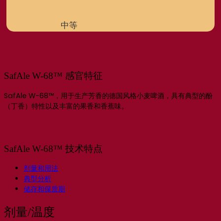
中等
SafAle W-68™ 感官特征
SafAle W-68™，用于生产芳香的德国风格小麦啤酒，具有典型的酚
（丁香）特性以及丰富的果香和香蕉味。
SafAle W-68™ 技术特点
剂量和用法
典型分析
储存和保质期
剂量/温度