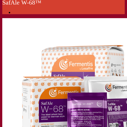
SafAle W-68™
我们的公司
关于我们
发酵专家
Fermentis 园区
充满热情的团队
支持创造力
Lesaffre集团
研究与开发
产品特性
产品开发
我们的品牌
SafYeast™
All In 1
Fermentis 学院
其他服务
委托制造
酒水饮料品鉴
发酵解决方案
啤酒