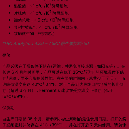
7
醋酸菌：< 1 cfu /10
酵母细胞
7
片球菌：< 1 cfu /10
酵母细胞
7
细菌总数：< 5 cfu /10
酵母细胞
7
“野生”酵母*：< 1 cfu /10
酵母细胞
致病微生物：根据规定
*EBC Analytica 4.2.6 – ASBC 微生物控制-5D
存储
产品必须在干燥条件下储存/运输，并避免直接热源（如阳光等）。在
长达 6 个月的时间里，产品可以在低于 25°C/77°F 的环境温度下储
存/运输，而不会影响其性能。在有限的时间内（总共少于 7 天），允
许峰值温度高达 40°C/104°F。对于产品到达最终目的地后的长期储
存（超过 6 个月），Fermentis 建议在受控温度下储存（低于
15°C/59°F）。
保质期
自生产日期起 36 个月。请参阅小袋上印制的最佳食用日期。打开的袋
子必须密封并储存在 4°C（39°F），并在打开后 7 天内使用。请勿使