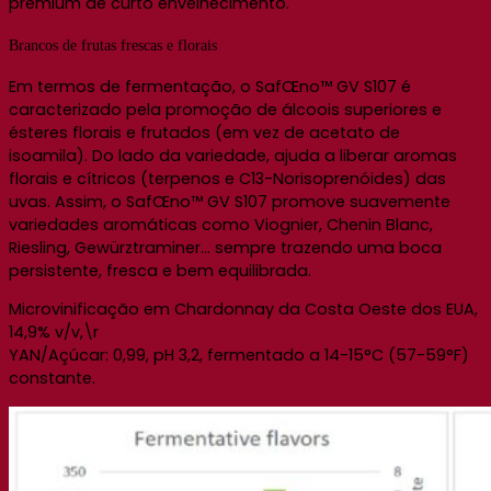
premium de curto envelhecimento.
Brancos de frutas frescas e florais
Em termos de fermentação, o SafŒno™ GV S107 é
caracterizado pela promoção de álcoois superiores e
ésteres florais e frutados (em vez de acetato de
isoamila). Do lado da variedade, ajuda a liberar aromas
florais e cítricos (terpenos e C13-Norisoprenóides) das
uvas. Assim, o SafŒno™ GV S107 promove suavemente
variedades aromáticas como Viognier, Chenin Blanc,
Riesling, Gewürztraminer… sempre trazendo uma boca
persistente, fresca e bem equilibrada.
Microvinificação em Chardonnay da Costa Oeste dos EUA,
14,9% v/v,\r
YAN/Açúcar: 0,99, pH 3,2, fermentado a 14-15°C (57-59°F)
constante.