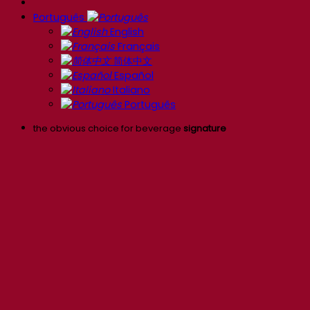
Português
English
Français
简体中文
Español
Italiano
Português
the obvious choice for beverage
signature