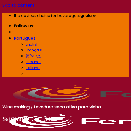
Skip to content
the obvious choice for beverage
signature
Follow us:
Português
English
Français
简体中文
Español
Italiano
Português
Wine making
/
Levedura seca ativa para vinho
SafŒno™ GV S107