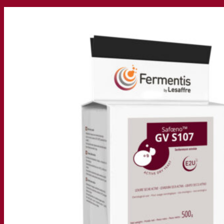
Nossa empresa
Sobre nós
Especialista em fermentação
O Campus Fermentis
Uma equipe apaixonada
Apoiando a criatividade
Grupo Lesaffre
Pesquisa e desenvolvimento
Levedura Superior da Fermentis
Caracterização do produto
Desenvolvimento de produto
Nossas marcas
E2U™ – Easy To Use
SafYeast™
All In 1™
Fermentis Academy™
Outros serviços
Fabricação sob encomenda
Degustações de bebidas