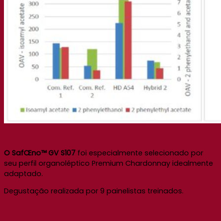
O SafŒno™ GV S107
foi especialmente selecionado por
seu perfil organoléptico Premium Chardonnay idealmente
adaptado.
Degustação realizada por 9 painelistas treinados.