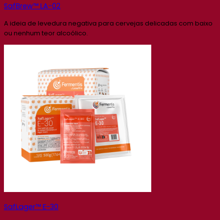
SafBrew™ LA-02
A ideia de levedura negativa para cervejas delicadas com baixo
ou nenhum teor alcoólico.
SafLager™ E-30