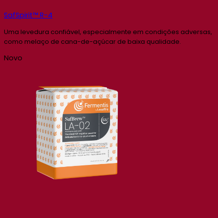
SafSpirit™ R-4
Uma levedura confiável, especialmente em condições adversas,
como melaço de cana-de-açúcar de baixa qualidade.
Novo