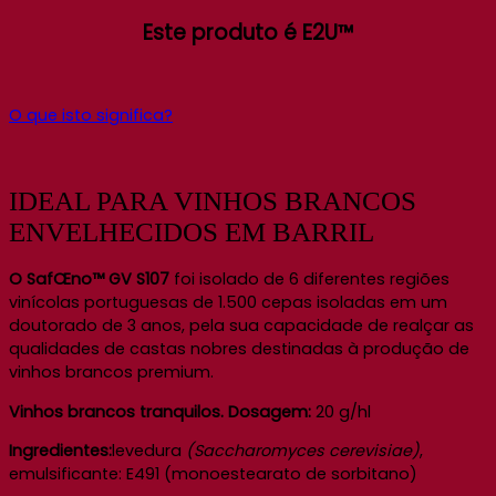
Este produto é E2U™
O que isto significa?
IDEAL PARA VINHOS BRANCOS
ENVELHECIDOS EM BARRIL
O SafŒno™ GV S107
foi isolado de 6 diferentes regiões
vinícolas portuguesas de 1.500 cepas isoladas em um
doutorado de 3 anos, pela sua capacidade de realçar as
qualidades de castas nobres destinadas à produção de
vinhos brancos premium.
Vinhos brancos tranquilos. Dosagem:
20 g/hl
Ingredientes:
levedura
(Saccharomyces cerevisiae)
,
emulsificante: E491 (monoestearato de sorbitano)