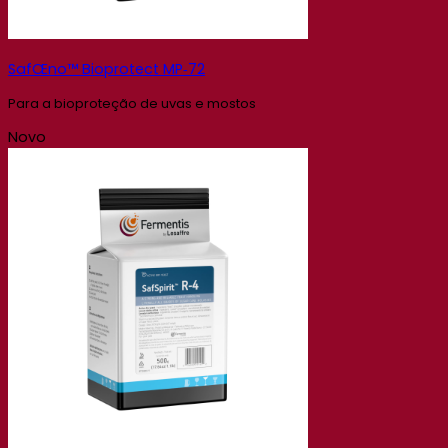
SafŒno™ Bioprotect MP‑72
Para a bioproteção de uvas e mostos
Novo