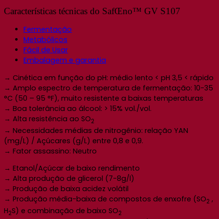
Características técnicas do SafŒno™ GV S107
Fermentação
Metabólicos
Fácil de Usar
Embalagem e garantia
→ Cinética em função do pH: médio lento < pH 3,5 < rápido
→ Amplo espectro de temperatura de fermentação: 10-35
°C (50 – 95 °F), muito resistente a baixas temperaturas
→ Boa tolerância ao álcool: > 15% vol./vol.
→ Alta resistência ao SO
2
→ Necessidades médias de nitrogênio: relação YAN
(mg/L) / Açúcares (g/L) entre 0,8 e 0,9.
→ Fator assassino: Neutro
→ Etanol/Açúcar de baixo rendimento
→ Alta produção de glicerol (7-8g/l)
→ Produção de baixa acidez volátil
→ Produção média-baixa de compostos de enxofre (SO
,
2
H
S) e combinação de baixo SO
2
2