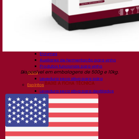
Soluções de fermentação
Cerveja
Levedura seca ativa para cerveja
Bactérias
Auxiliares de fermentação para cerveja
Produtos funcionais para cerveja
Soluções para Vinificação
Levedura seca ativa para vinho
Enzymes
Auxiliares de fermentação para vinho
Produtos funcionais para vinho
Disponível em embalagens de 500g e 10kg.
Sidra
Levedura seca ativa para sidra
BAIXE A FICHA TÉCNICA
Espíritos
Levedura seca ativa para destilados
Outras bebidas
Base de Álcool Neutro
Kvas
Sorghum
Café
Fermentis Academy
Sobre a Academia Fermentis