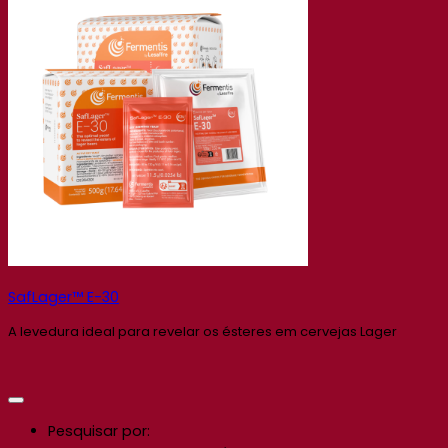
SafLager™ E-30
A levedura ideal para revelar os ésteres em cervejas Lager
Pesquisar por: