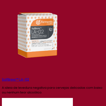
SafBrew™ LA-02
A ideia de levedura negativa para cervejas delicadas com baixo
ou nenhum teor alcoólico.