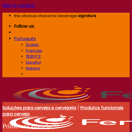
Skip to content
the obvious choice for beverage
signature
Follow us:
Português
English
Français
简体中文
Español
Italiano
Português
Soluções para cerveja e cervejaria
/
Produtos funcionais
para cerveja
Primavera’Blanche™