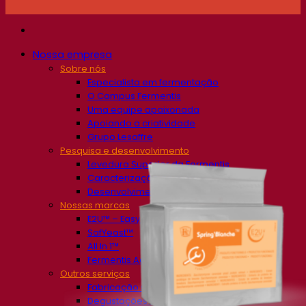
Nossa empresa
Sobre nós
Especialista em fermentação
O Campus Fermentis
Uma equipe apaixonada
Apoiando a criatividade
Grupo Lesaffre
Pesquisa e desenvolvimento
Levedura Superior da Fermentis
Caracterização do produto
Desenvolvimento de produto
Nossas marcas
E2U™ – Easy To Use
SafYeast™
All In 1™
Fermentis Academy™
Outros serviços
Fabricação sob encomenda
Degustações de bebidas