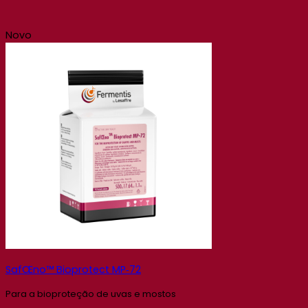
Novo
SafŒno™ Bioprotect MP‑72
Para a bioproteção de uvas e mostos