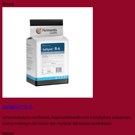
Novo
SafSpirit™ R-4
Uma levedura confiável, especialmente em condições adversas,
como melaço de cana-de-açúcar de baixa qualidade.
Novo