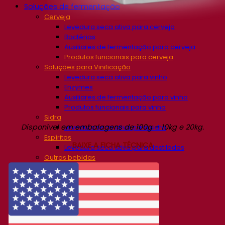
Soluções de fermentação
Cerveja
Levedura seca ativa para cerveja
Bactérias
Auxiliares de fermentação para cerveja
Produtos funcionais para cerveja
Soluções para Vinificação
Levedura seca ativa para vinho
Enzymes
Auxiliares de fermentação para vinho
Produtos funcionais para vinho
Sidra
Disponível em embalagens de 100g – 10kg e 20kg.
Levedura seca ativa para sidra
Espíritos
BAIXE A FICHA TÉCNICA
Levedura seca ativa para destilados
Outras bebidas
Base de Álcool Neutro
Kvas
Sorghum
Café
Fermentis Academy
Sobre a Academia Fermentis