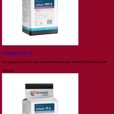
SafSpirit™ WFF-8
Un ceppo di lievito ad alte prestazioni per whisky fruttati e fiorali
Nuovo