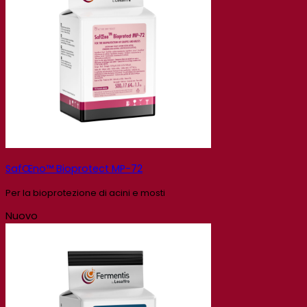
SafŒno™ Bioprotect MP-72
Per la bioprotezione di acini e mosti
Nuovo