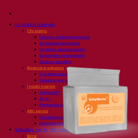
La nostra azienda
Chi siamo
Esperto di fermentazione
Il Campus Fermentis
Un team appassionato
Sostenere la creatività
Gruppo Lesaffre
Ricerca e sviluppo
Caratterizzazione del prodotto
Sviluppo del prodotto
I nostri marchi
SafYeast™
All In 1
Fermentis Academy™
Altri servizi
Produzione in conto terzi
Degustazioni di bevande
Soluzioni per la fermentazione
Birra