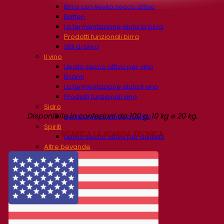
Birra con lievito secco attivo
Batteri
La fermentazione aiuta la birra
Prodotti funzionali birra
Stili di birra
Il vino
Lievito secco attivo per vino
Enzimi
La fermentazione aiuta il vino
Prodotti funzionali vino
Sidro
Disponibile in confezioni da 100 g, 10 kg e 20 kg.
Lievito secco attivo di sidro
Spiriti
SCARICA LA SCHEDA TECNICA
Lievito secco attivo per distillati
Altre bevande
Lievito secco attivo altri
Kvas
Sorgo
Caffè
Fermentis Academy™
Fermentis Academy™
Risorse