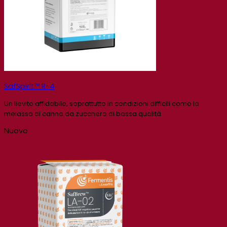
SafSpirit™ R-4
Un lievito affidabile, soprattutto in condizioni difficili come la
melassa di canna da zucchero di bassa qualità
Nuovo