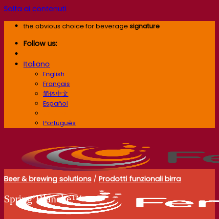
Salta ai contenuti
the obvious choice for beverage
signature
Follow us:
Italiano
English
Français
简体中文
Español
Italiano
Português
Beer & brewing solutions
/
Prodotti funzionali birra
Spring’Blanche™