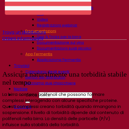
Centro di conoscenza
Approfondimenti degli esperti
FAQ
Video
Registrazioni webinar
Documentazioni
Trova un distributore
Tips & Tricks per la birra
Ottieni informazioni
Documentazione sul vino
Documentazioni sugli alcolici
App Fermentis
Applicazione Fermentis
Trovaci
Calendario degli eventi
Assicura naturalmente una torbidità stabile
Elenco dei distributori
nel tempo
Facciamo due chiacchiere
Notizie
La birra contiene polifenoli che possono formare
Cerca:
complessi interagendo con alcune specifiche proteine.
Questi complessi creano torbidità quando rimangono in
Contact
sospensione. Il livello di torbidità dipende dal contenuto di
polifenoli nella birra. La densità delle particelle (P/V)
influisce sulla stabilità della torbidità.