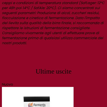
ceppi e condizioni di temperatura standard (SafLager: 12°C
per 48h poi 14°C / SafAle: 20°C). Ci siamo concentrati sui
seguenti parametri: Produzione di alcol, zuccheri residui,
flocculazione e cinetica di fermentazione. Dato l'impatto
del lievito sulla qualità della birra finale, si raccomanda di
rispettare le istruzioni di fermentazione consigliate.
Consigliamo vivamente agli utenti di effettuare prove di
fermentazione prima di qualsiasi utilizzo commerciale dei
nostri prodotti.
Ultime uscite
Nuovo