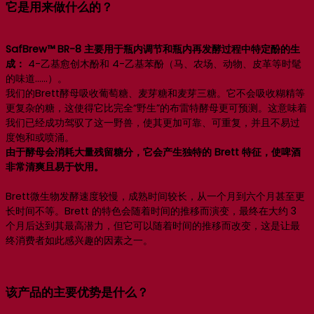
它是用来做什么的？
SafBrew™ BR-8 主要用于瓶内调节和瓶内再发酵过程中特定酚的生
成：
4-乙基愈创木酚和 4-乙基苯酚（马、农场、动物、皮革等时髦
的味道……）。
我们的Brett酵母吸收葡萄糖、麦芽糖和麦芽三糖。它不会吸收糊精等
更复杂的糖，这使得它比完全“野生”的布雷特酵母更可预测。这意味着
我们已经成功驾驭了这一野兽，使其更加可靠、可重复，并且不易过
度饱和或喷涌。
由于酵母会消耗大量残留糖分，它会产生独特的 Brett 特征，使啤酒
非常清爽且易于饮用。
Brett微生物发酵速度较慢，成熟时间较长，从一个月到六个月甚至更
长时间不等。Brett 的特色会随着时间的推移而演变，最终在大约 3
个月后达到其最高潜力，但它可以随着时间的推移而改变，这是让最
终消费者如此感兴趣的因素之一。
该产品的主要优势是什么？