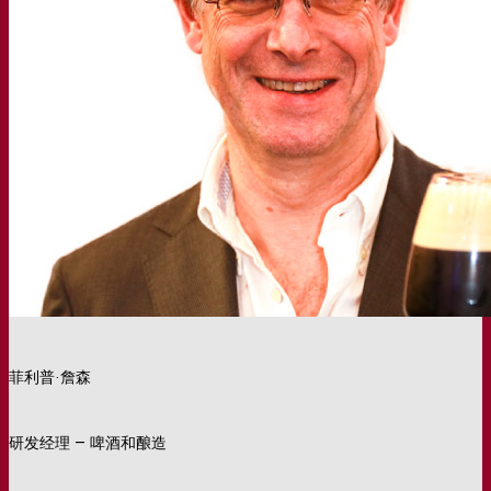
菲利普·詹森
研发经理 – 啤酒和酿造