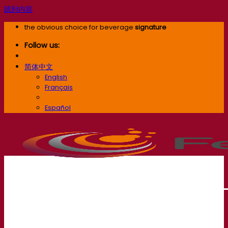
跳到内容
the obvious choice for beverage
signature
Follow us:
简体中文
English
Français
简体中文
Español