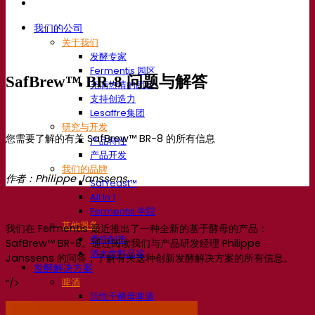
我们的公司
关于我们
发酵专家
Fermentis 园区
SafBrew™ BR-8 问题与解答
充满热情的团队
支持创造力
Lesaffre集团
研究与开发
您需要了解的有关 SafBrew™ BR-8 的所有信息
产品特性
产品开发
我们的品牌
作者：Philippe Janssens
SafYeast™
All In 1
Fermentis 学院
其他服务
我们在 Fermentis 最近推出了一种全新的基于酵母的产品：
委托制造
SafBrew™ BR-8。通过阅读我们与产品研发经理 Philippe
酒水饮料品鉴
Janssens 的问答，了解有关这种创新发酵解决方案的所有信息。
发酵解决方案
啤酒
“/>
活性干酵母啤酒
细菌