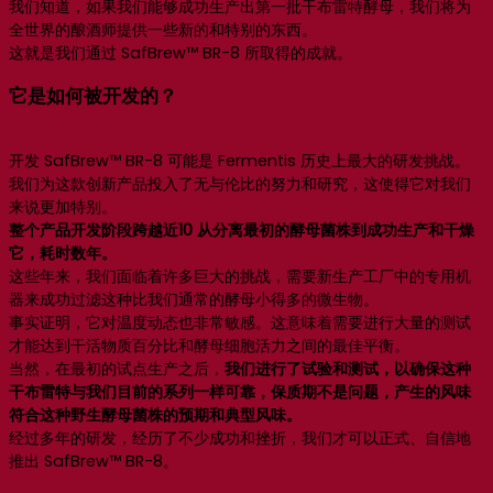
我们知道，如果我们能够成功生产出第一批干布雷特酵母，我们将为
全世界的酿酒师提供一些新的和特别的东西。
这就是我们通过 SafBrew™ BR-8 所取得的成就。
它是如何被开发的？
开发 SafBrew™ BR-8 可能是 Fermentis 历史上最大的研发挑战。
我们为这款创新产品投入了无与伦比的努力和研究，这使得它对我们
来说更加特别。
整个产品开发阶段跨越近10
从分离最初的酵母菌株到成功生产和干燥
它，耗时数年。
这些年来，我们面临着许多巨大的挑战，需要新生产工厂中的专用机
器来成功过滤这种比我们通常的酵母小得多的微生物。
事实证明，它对温度动态也非常敏感。这意味着需要进行大量的测试
才能达到干活物质百分比和酵母细胞活力之间的最佳平衡。
当然，在最初的试点生产之后，
我们进行了试验和测试，以确保这种
干布雷特与我们目前的系列一样可靠，保质期不是问题，产生的风味
符合这种野生酵母菌株的预期和典型风味。
经过多年的研发，经历了不少成功和挫折，我们才可以正式、自信地
推出 SafBrew™ BR-8。