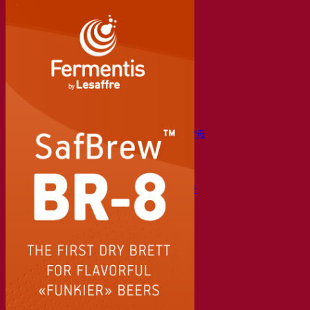
发酵助剂啤酒
啤酒功能性产品
啤酒风格
葡萄酒
用于葡萄酒的干活性酵母
酶
葡萄酒发酵助剂
葡萄酒功能性产品
苹果酒
用于制作苹果酒的干活性酵母
烈酒
用于烈酒的干活性酵母
其他饮料
用于其他饮料的干活性酵母
克瓦斯
高粱
咖啡
Fermentis 学院
Fermentis 学院
资源
知识中心
专家见解