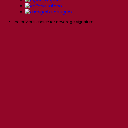
Italiano
Português
the obvious choice for beverage
signature