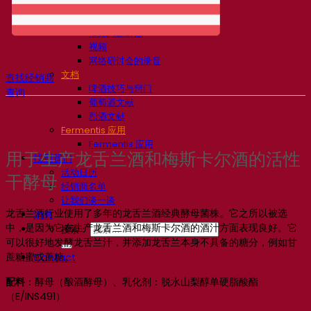
知识中心
专家见解
常见问题解答
视频
网络研讨会的录音
文档
查找经销商
啤酒技巧与窍门
查询
葡萄酒文献
烈酒文献
Fermentis 应用
Fermentis 应用
用于生产龙舌兰酒和梅斯卡尔酒的活性
找到我们
活动日历
干酵母
经销商名单
让我们谈一谈
龙舌兰酒行业使用了多年的龙舌兰酒经典酵母菌株。它之所以被选
消息
中，是因为它在生产龙舌兰酒和梅斯卡尔酒的酒汁方面表现良好。它
搜索：
可以很好地发酵龙舌兰汁，并添加龙舌兰本身不具备的糖分，例如甘
蔗糖蜜或蔗糖。
Contact
配料
：酵母（酿酒酵母）、乳化剂：脱水山梨醇单硬脂酸酯
（E/INS491）