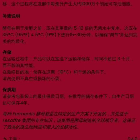
移，这个过程将在发酵中每毫升产生大约1000万个初始可存活细胞。
补液说明
酵母在用于发酵之前，应在其重量的 5-10 倍的无菌水中复水。这应在
35°C (95°F) ± 5°C (9°F)下进行15-30分钟，以确保“调节”并达到完
美的均质化。
存储
在运输过程中：产品可以在室温下运输和储存，时间不超过 3 个月，
而不影响其性能。
在最终目的地：储存在凉爽（10°C）和干燥的条件下。
请勿使用不真空或损坏的小袋。
保质期
请参考包装袋上的最佳保质日期。在推荐的储存条件下，自生产日期
起可保存4年。
每种 Fermentis 酵母都是在特定的生产方案下开发的，并受益于
Lesaffre 集团的专业知识，该集团是酵母制造的全球领导者。这保证
了最高的微生物纯度和最大的发酵活性。
% 干重：
94.0 