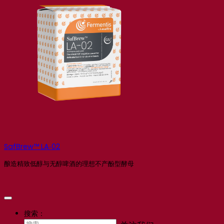
SafBrew™ LA‑02
酿造精致低醇与无醇啤酒的理想不产酚型酵母
搜索：