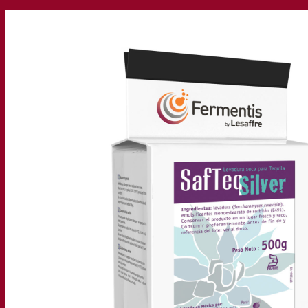
我们的公司
关于我们
发酵专家
Fermentis 园区
充满热情的团队
支持创造力
Lesaffre集团
研究与开发
产品特性
产品开发
我们的品牌
SafYeast™
All In 1
Fermentis 学院
其他服务
委托制造
酒水饮料品鉴
发酵解决方案
啤酒