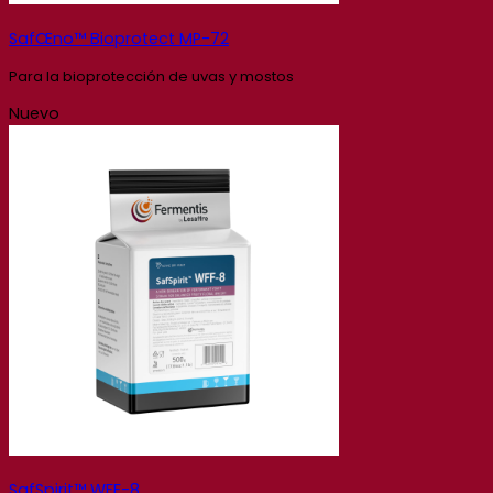
SafŒno™ Bioprotect MP-72
Para la bioprotección de uvas y mostos
Nuevo
SafSpirit™ WFF-8