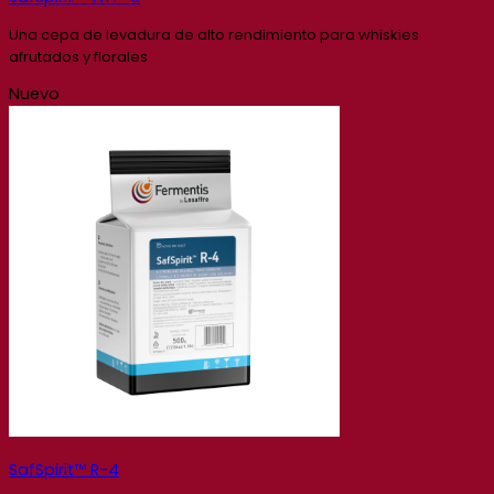
Una cepa de levadura de alto rendimiento para whiskies
afrutados y florales
Nuevo
SafSpirit™ R-4