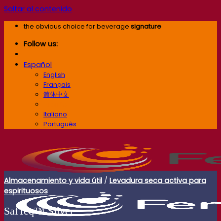
Saltar al contenido
the obvious choice for beverage
signature
Follow us:
Español
English
Français
简体中文
Español
Italiano
Português
Almacenamiento y vida útil
/
Levadura seca activa para
espirituosos
SafTeq™ Silver