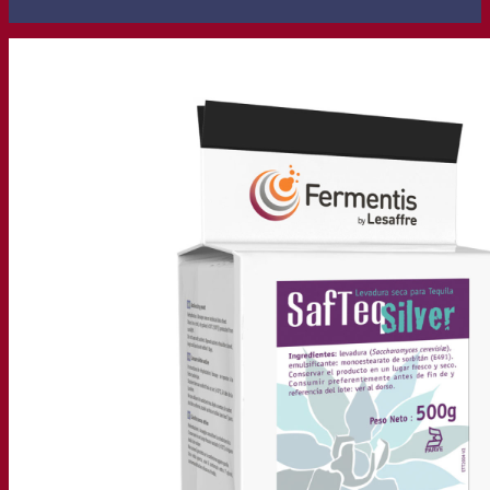
Nuestra empresa
Sobre nosotros
Expertos en fermentación
El Campus de Fermentis
Un equipo apasionado
Apoyando la creatividad
Grupo Lesaffre
Investigación y desarrollo
Caracterización del producto
Desarrollo de productos
Nuestras marcas
SafYeast™
All In 1
Academia Fermentis
Otros servicios
Toll manufacturing
Catas de bebidas
Soluciones de fermentación
Cerveza