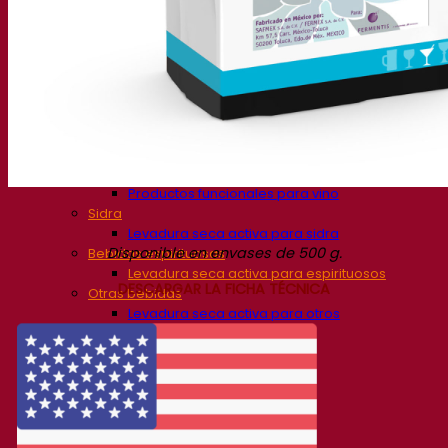
Levadura cervecera seca activa
Bacterias
Auxiliares de fermentación para cerveza
Productos funcionales para cerveza
Estilos de cerveza
Vino
Levadura seca activa para vino
Enzymes
Ayudas de fermentación para vino
Productos funcionales para vino
Sidra
Levadura seca activa para sidra
Disponible en envases de 500 g.
Bebidas espirituosas
Levadura seca activa para espirituosos
DESCARGAR LA FICHA TÉCNICA
Otras bebidas
Levadura seca activa para otros
Kvas
Sorghum
Café
Academia Fermentis
Academia Fermentis
Recursos