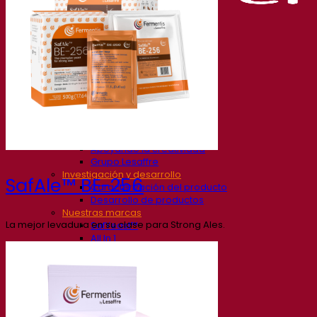
Nuestra empresa
Sobre nosotros
Expertos en fermentación
El Campus de Fermentis
Un equipo apasionado
Apoyando la creatividad
Grupo Lesaffre
Investigación y desarrollo
SafAle™ BE-256
Caracterización del producto
Desarrollo de productos
Nuestras marcas
La mejor levadura en su clase para Strong Ales.
SafYeast™
All In 1
Academia Fermentis
Otros servicios
Toll manufacturing
Catas de bebidas
Soluciones de fermentación
Cerveza