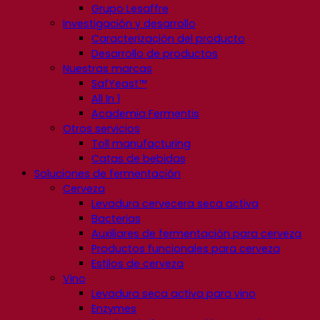
Grupo Lesaffre
Investigación y desarrollo
Caracterización del producto
Desarrollo de productos
Nuestras marcas
SafYeast™
All In 1
Academia Fermentis
Otros servicios
Toll manufacturing
Catas de bebidas
Soluciones de fermentación
Cerveza
Levadura cervecera seca activa
Bacterias
Auxiliares de fermentación para cerveza
Productos funcionales para cerveza
Estilos de cerveza
Vino
Levadura seca activa para vino
Enzymes