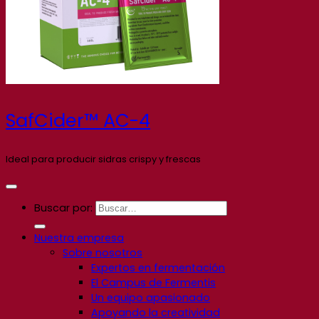
SafCider™ AC-4
Ideal para producir sidras crispy y frescas
Buscar por:
Nuestra empresa
Sobre nosotros
Expertos en fermentación
El Campus de Fermentis
Un equipo apasionado
Apoyando la creatividad