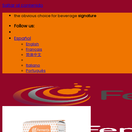
Saltar al contenido
the obvious choice for beverage
signature
Follow us:
Español
English
Français
简体中文
Español
Italiano
Português