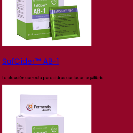
SafCider™ AB-1
La elección correcta para sidras con buen equilibrio