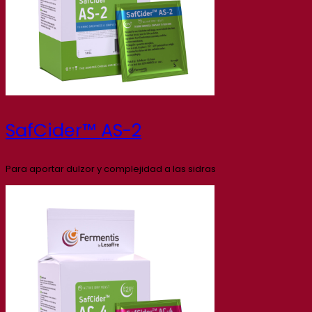
SafCider™ AS-2
Para aportar dulzor y complejidad a las sidras