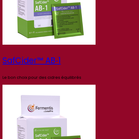
SafCider™ AB‑1
Le bon choix pour des cidres équilibrés