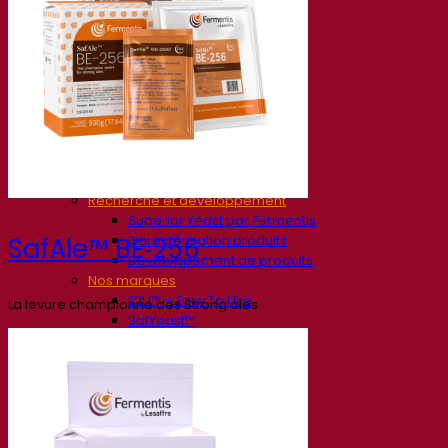
Société
À propos
Expert en fermentation
Une équipe passionnée
Soutenir la créativité
À propos de Lesaffre
Recherche et développement
Superior Yeast par Fermentis
Caractérisation produits
SafAle™ BE‑256
Développement de produits
Nos marques
E2U™ – Easy To Use
La levure championne des Strong ales
SafYeast™
All In 1™
Fermentis Academy™
Autres services
Fabrication à façon
Dégustations de boissons
Solutions de fermentation