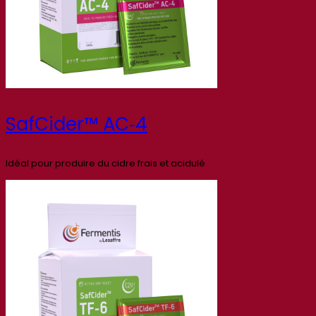
SafCider™ AC‑4
Idéal pour produire du cidre frais et acidulé