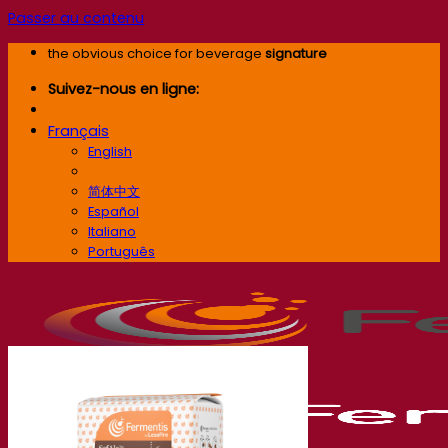
Passer au contenu
the obvious choice for beverage
signature
Suivez-nous en ligne:
Français
English
Français
简体中文
Español
Italiano
Português