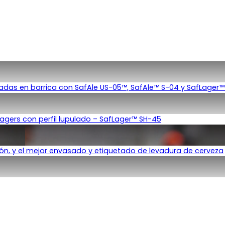
duradas en barrica con SafAle US-05™, SafAle™ S-04 y SafLage
agers con perfil lupulado – SafLager™ SH-45
ón, y el mejor envasado y etiquetado de levadura de cerveza