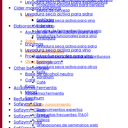
Levadura seca activa para espirituosos
Productos funcionales para cerveza
Cider making solutions
Estilos de cerveza
Levadura seca activa para sidra
Vino
SafCider
Levadura seca activa para vino
Elaboración de vino
Enzymes
Ayudas de fermentación para vino
Ayudas de fermentación para vino
Productos funcionales para vino
ViniLiquid
Sidra
Enzymas
Levadura seca activa para sidra
Levadura seca activa para vino
Bebidas espirituosas
Productos funcionales para vino
Levadura seca activa para espirituosos
SpringArom®
Otras bebidas
Levadura seca activa para otros
Other beverages
Kvas
Base de alcohol neutro
Sorghum
Café
Café
Kvas
Academia Fermentis
Mead
Academia Fermentis
Sorghum
Recursos
Safizym® Clar
Centro de conocimiento
Safizym® Clean
Conocimientos expertos
Preguntas frecuentes (FAQ)
Safizym® Col Plus
Videos
Safizym® Pres
Grabaciones de seminarios web
SafOeno™