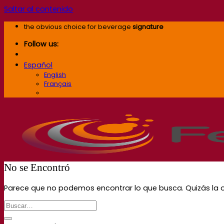
Saltar al contenido
the obvious choice for beverage
signature
Follow us:
Español
English
Français
Español
No se Encontró
Parece que no podemos encontrar lo que busca. Quizás la 