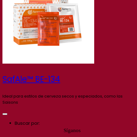
SafAle™ BE-134
Ideal para estilos de cerveza secos y especiados, como las
Saisons
Buscar por:
Síganos