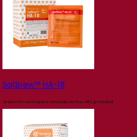
SafBrew™ HA-18
La elección obvia para cervezas de muy alta gravedad