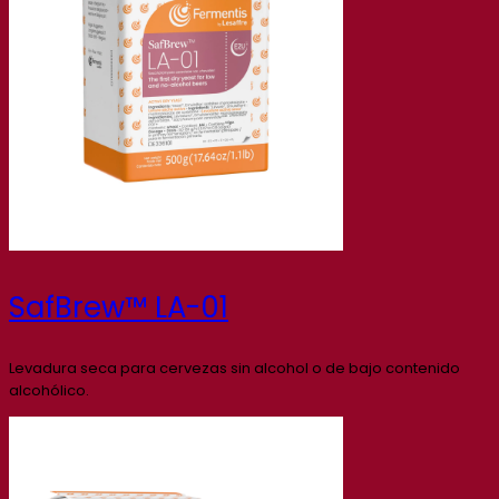
SafBrew™ LA-01
Levadura seca para cervezas sin alcohol o de bajo contenido
alcohólico.