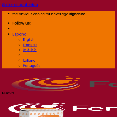
Saltar al contenido
the obvious choice for beverage
signature
Follow us:
Español
English
Français
简体中文
Español
Italiano
Português
Nuevo