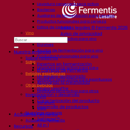
Levadura cervecera seca activa
Bacterias
Auxiliares de fermentación para cerveza
Productos funcionales para cerveza
Estilos de cerveza
Avisos legales © Fermentis 2026
Vino
Aviso de privacidad
Levadura seca activa para vino
Enzymes
Ayudas de fermentación para vino
Nuestra empresa
Productos funcionales para vino
Sobre nosotros
Sidra
Expertos en fermentación
Levadura seca activa para sidra
El Campus de Fermentis
Bebidas espirituosas
Un equipo apasionado
Levadura seca activa para espirituosos
Apoyando la creatividad
Otras bebidas
Grupo Lesaffre
Levadura seca activa para otros
Investigación y desarrollo
Kvas
Caracterización del producto
Sorghum
Desarrollo de productos
Café
Nuestras marcas
Academia Fermentis
SafYeast™
Academia Fermentis
All In 1
Recursos