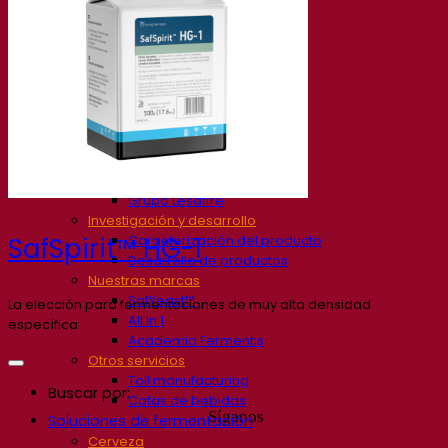
Nuestra empresa
Sobre nosotros
Expertos en fermentación
El Campus de Fermentis
Un equipo apasionado
Apoyando la creatividad
Grupo Lesaffre
Investigación y desarrollo
Caracterización del producto
SafSpirit™ HG-1
Desarrollo de productos
Nuestras marcas
SafYeast™
La elección para fermentaciones de muy alta densidad
All In 1
específica
Academia Fermentis
Otros servicios
Toll manufacturing
Buscar por:
Catas de bebidas
Síganos
Soluciones de fermentación
Cerveza