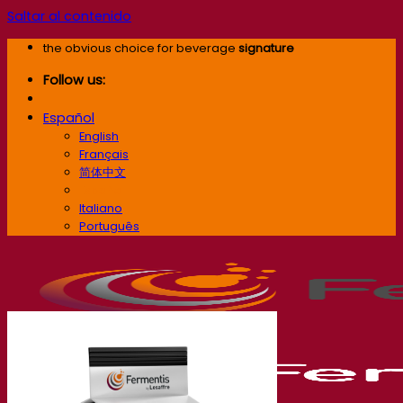
Saltar al contenido
the obvious choice for beverage
signature
Follow us:
Español
English
Français
简体中文
Español
Italiano
Português