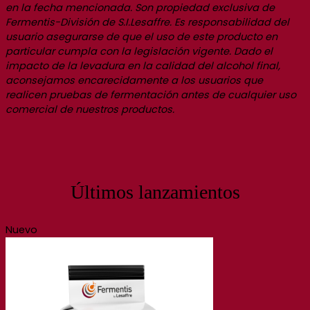
en la fecha mencionada. Son propiedad exclusiva de
Fermentis-División de S.I.Lesaffre. Es responsabilidad del
usuario asegurarse de que el uso de este producto en
particular cumpla con la legislación vigente. Dado el
impacto de la levadura en la calidad del alcohol final,
aconsejamos encarecidamente a los usuarios que
realicen pruebas de fermentación antes de cualquier uso
comercial de nuestros productos.
Últimos lanzamientos
Nuevo