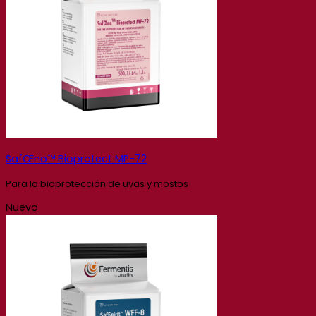
SafŒno™ Bioprotect MP-72
Para la bioprotección de uvas y mostos
Nuevo