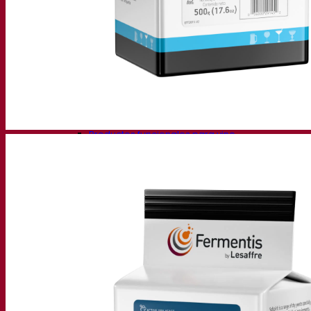
Levadura cervecera seca activa
Bacterias
Auxiliares de fermentación para cerveza
Productos funcionales para cerveza
Estilos de cerveza
Vino
Levadura seca activa para vino
Enzymes
Ayudas de fermentación para vino
Productos funcionales para vino
Sidra
Levadura seca activa para sidra
Bebidas espirituosas
Levadura seca activa para espirituosos
Otras bebidas
Levadura seca activa para otros
Kvas
Sorghum
Café
Academia Fermentis
Academia Fermentis
Recursos