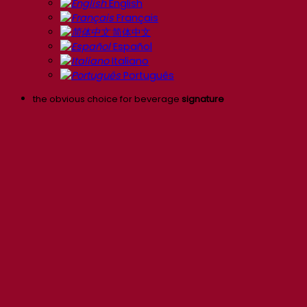
English
Français
简体中文
Español
Italiano
Português
the obvious choice for beverage
signature