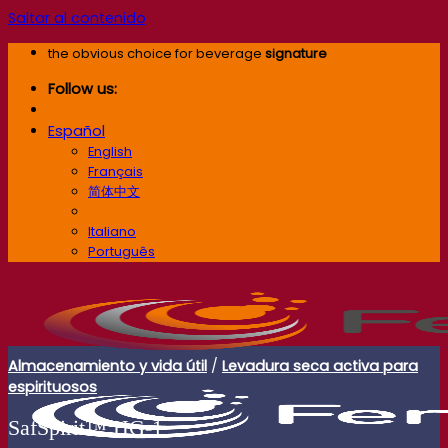
Saltar al contenido
the obvious choice for beverage
signature
Follow us:
Español
English
Français
简体中文
Español
Italiano
Português
Almacenamiento y vida útil
/
Levadura seca activa para
espirituosos
SafSpirit™ HG-1