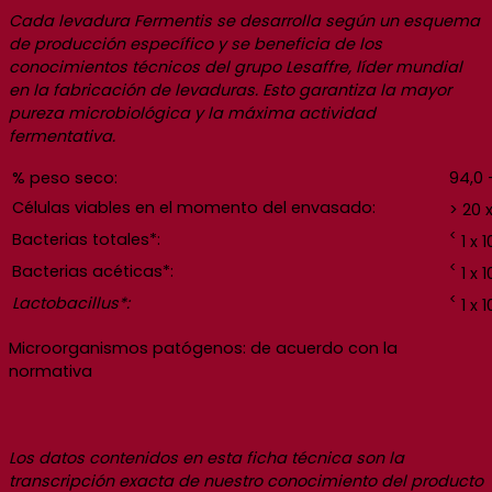
Cada levadura Fermentis se desarrolla según un esquema
de producción específico y se beneficia de los
conocimientos técnicos del grupo Lesaffre, líder mundial
en la fabricación de levaduras. Esto garantiza la mayor
pureza microbiológica y la máxima actividad
fermentativa.
% peso seco:
94,0 
Células viables en el momento del envasado:
> 20 x
<
Bacterias totales*:
1 x 
<
Bacterias acéticas*:
1 x 
<
Lactobacillus*:
1 x 
Microorganismos patógenos: de acuerdo con la
normativa
Los datos contenidos en esta ficha técnica son la
transcripción exacta de nuestro conocimiento del producto