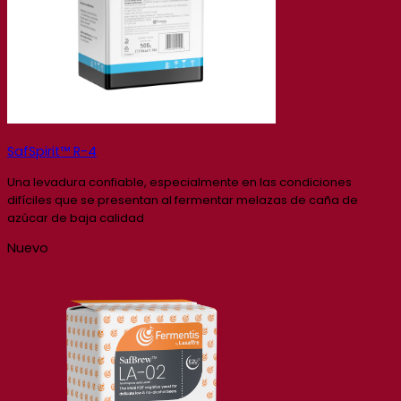
SafSpirit™ R-4
Una levadura confiable, especialmente en las condiciones
difíciles que se presentan al fermentar melazas de caña de
azúcar de baja calidad
Nuevo