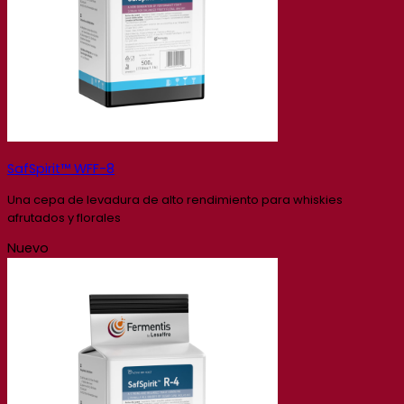
SafSpirit™ WFF-8
Una cepa de levadura de alto rendimiento para whiskies
afrutados y florales
Nuevo