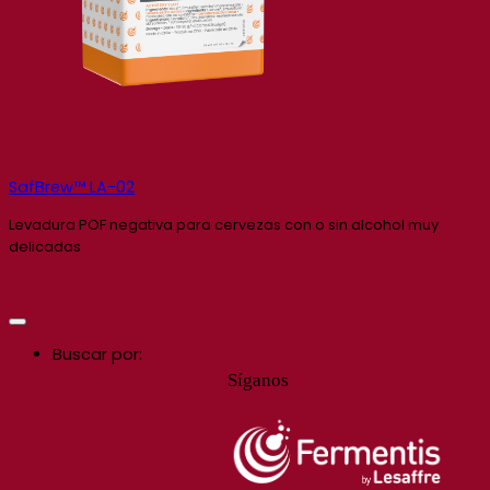
SafBrew™ LA-02
Levadura POF negativa para cervezas con o sin alcohol muy
delicadas
Buscar por:
Síganos