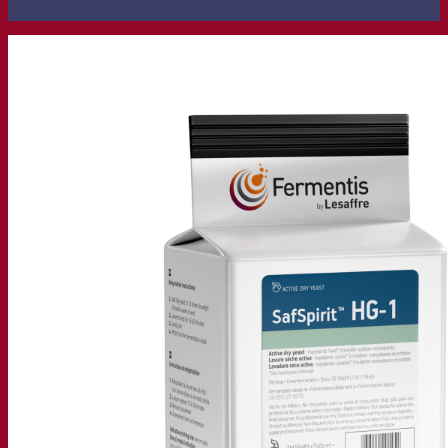
Nuestra empresa
Sobre nosotros
Expertos en fermentación
El Campus de Fermentis
Un equipo apasionado
Apoyando la creatividad
Grupo Lesaffre
Investigación y desarrollo
Caracterización del producto
Desarrollo de productos
Nuestras marcas
SafYeast™
All In 1
Academia Fermentis
Otros servicios
Toll manufacturing
Catas de bebidas
Soluciones de fermentación
Cerveza