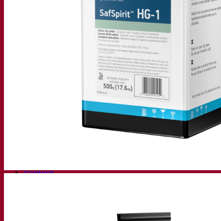
Centro de conocimiento
Conocimientos expertos
Preguntas frecuentes (FAQ)
Videos
Grabaciones de seminarios web
Documentación
Tips & Tricks para cervezas
Documentación vitivinícola
Documentación sobre las bebidas espirituosas
Fermentis app
Aplicación Fermentis
Encuéntranos
Lista de distribuidores
Hablemos
Noticias
Buscar por:
Contact