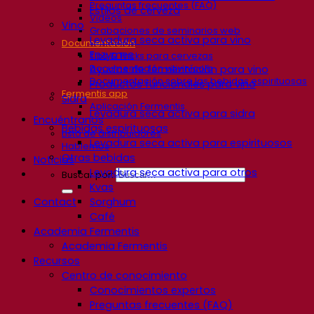
Preguntas frecuentes (FAQ)
Estilos de cerveza
Videos
Vino
Grabaciones de seminarios web
Levadura seca activa para vino
Documentación
Enzymes
Tips & Tricks para cervezas
Documentación vitivinícola
Ayudas de fermentación para vino
Documentación sobre las bebidas espirituosas
Productos funcionales para vino
Fermentis app
Sidra
Aplicación Fermentis
Levadura seca activa para sidra
Encuéntranos
Bebidas espirituosas
Lista de distribuidores
Levadura seca activa para espirituosos
Hablemos
Otras bebidas
Noticias
Levadura seca activa para otros
Buscar por:
Kvas
Contact
Sorghum
Café
Academia Fermentis
Academia Fermentis
Recursos
Centro de conocimiento
Conocimientos expertos
Preguntas frecuentes (FAQ)