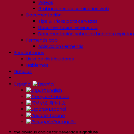
Videos
Grabaciones de seminarios web
Documentación
Tips & Tricks para cervezas
Documentación vitivinícola
Documentación sobre las bebidas espiritu
Fermentis app
Aplicación Fermentis
Encuéntranos
Lista de distribuidores
Hablemos
Noticias
Español
English
Français
简体中文
Español
Italiano
Português
the obvious choice for beverage
signature