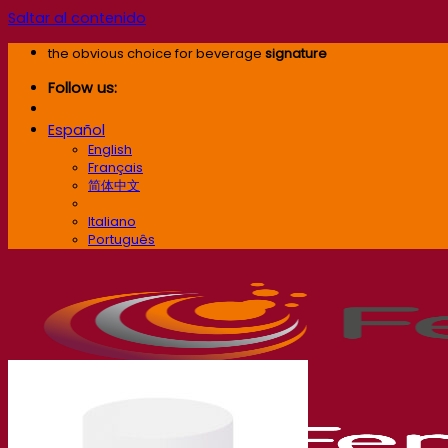
Saltar al contenido
the obvious choice for beverage
signature
Follow us:
Español
English
Français
简体中文
Español
Italiano
Português