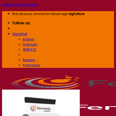
Saltar al contenido
the obvious choice for beverage
signature
Follow us:
Español
English
Français
简体中文
Español
Italiano
Português