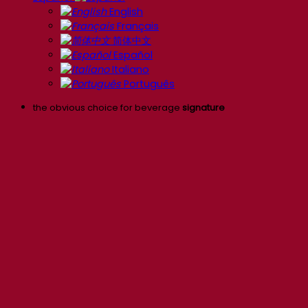
English
Français
简体中文
Español
Italiano
Português
the obvious choice for beverage
signature