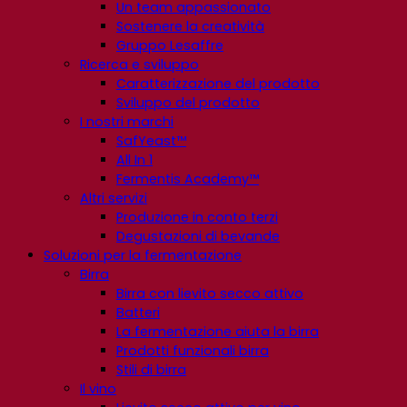
Un team appassionato
Sostenere la creatività
Gruppo Lesaffre
Ricerca e sviluppo
Caratterizzazione del prodotto
Sviluppo del prodotto
I nostri marchi
SafYeast™
All In 1
Fermentis Academy™
Altri servizi
Produzione in conto terzi
Degustazioni di bevande
Soluzioni per la fermentazione
Birra
Birra con lievito secco attivo
Batteri
La fermentazione aiuta la birra
Prodotti funzionali birra
Stili di birra
Il vino