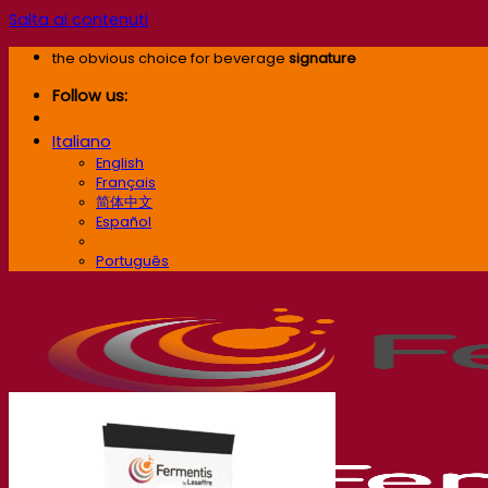
Salta ai contenuti
the obvious choice for beverage
signature
Follow us:
Italiano
English
Français
简体中文
Español
Italiano
Português