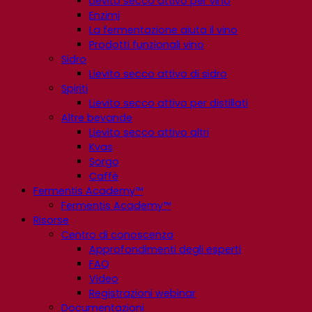
Lievito secco attivo per vino
Enzimi
La fermentazione aiuta il vino
Prodotti funzionali vino
Sidro
Lievito secco attivo di sidro
Spiriti
Lievito secco attivo per distillati
Altre bevande
Lievito secco attivo altri
Kvas
Sorgo
Caffè
Fermentis Academy™
Fermentis Academy™
Risorse
Centro di conoscenza
Approfondimenti degli esperti
FAQ
Video
Registrazioni webinar
Documentazioni