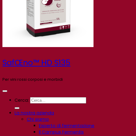
SafŒno™ HD S135
Per vini rossi corposi e morbidi
Cerca:
La nostra azienda
Chi siamo
Esperto di fermentazione
Il Campus Fermentis