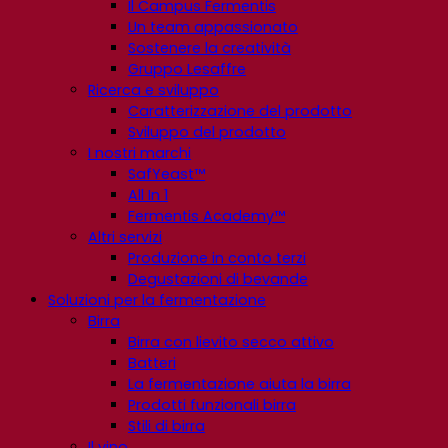
Il Campus Fermentis
Un team appassionato
Sostenere la creatività
Gruppo Lesaffre
Ricerca e sviluppo
Caratterizzazione del prodotto
Sviluppo del prodotto
I nostri marchi
SafYeast™
All In 1
Fermentis Academy™
Altri servizi
Produzione in conto terzi
Degustazioni di bevande
Soluzioni per la fermentazione
Birra
Birra con lievito secco attivo
Batteri
La fermentazione aiuta la birra
Prodotti funzionali birra
Stili di birra
Il vino