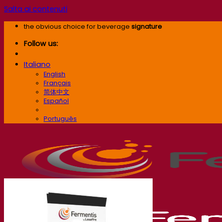
Salta ai contenuti
the obvious choice for beverage
signature
Follow us:
Italiano
English
Français
简体中文
Español
Italiano
Português