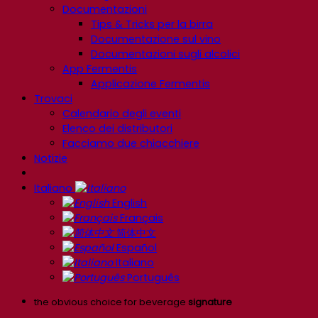
Documentazioni
Tips & Tricks per la birra
Documentazione sul vino
Documentazioni sugli alcolici
App Fermentis
Applicazione Fermentis
Trovaci
Calendario degli eventi
Elenco dei distributori
Facciamo due chiacchiere
Notizie
Italiano
English
Français
简体中文
Español
Italiano
Português
the obvious choice for beverage
signature