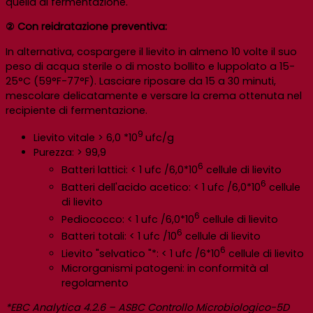
quella di fermentazione.
② Con reidratazione preventiva:
In alternativa, cospargere il lievito in almeno 10 volte il suo
peso di acqua sterile o di mosto bollito e luppolato a 15-
25°C (59°F-77°F). Lasciare riposare da 15 a 30 minuti,
mescolare delicatamente e versare la crema ottenuta nel
recipiente di fermentazione.
9
Lievito vitale > 6,0 *10
ufc/g
Purezza: > 99,9
6
Batteri lattici: < 1 ufc /6,0*10
cellule di lievito
6
Batteri dell'acido acetico: < 1 ufc /6,0*10
cellule
di lievito
6
Pediococco: < 1 ufc /6,0*10
cellule di lievito
6
Batteri totali: < 1 ufc /10
cellule di lievito
6
Lievito "selvatico "*: < 1 ufc /6*10
cellule di lievito
Microrganismi patogeni: in conformità al
regolamento
*EBC Analytica 4.2.6 – ASBC Controllo Microbiologico-5D