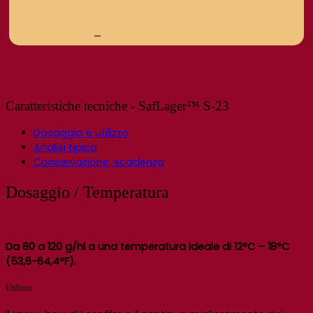
–
Caratteristiche tecniche - SafLager™ S-23
Dosaggio e utilizzo
Analisi tipica
Conservazione; scadenza
Dosaggio / Temperatura
Da 80 a 120 g/hl a una temperatura ideale di 12°C – 18°C
(53,6-64,4°F).
Utilizzo