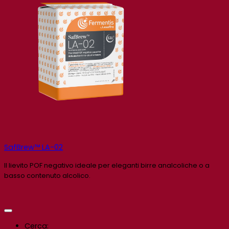
SafBrew™ LA-02
Il lievito POF negativo ideale per eleganti birre analcoliche o a
basso contenuto alcolico.
Cerca: