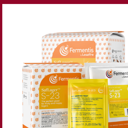
La nostra azienda
Chi siamo
Esperto di fermentazione
Il Campus Fermentis
Un team appassionato
Sostenere la creatività
Gruppo Lesaffre
Ricerca e sviluppo
Caratterizzazione del prodotto
Sviluppo del prodotto
I nostri marchi
SafYeast™
All In 1
Fermentis Academy™
Altri servizi
Produzione in conto terzi
Degustazioni di bevande
Soluzioni per la fermentazione
Birra