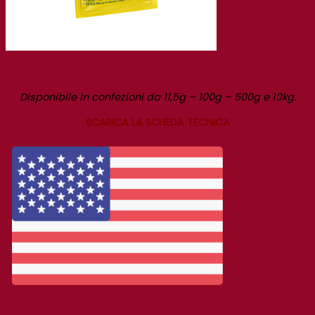
Disponibile in confezioni da 11,5g – 100g – 500g e 10kg.
SCARICA LA SCHEDA TECNICA