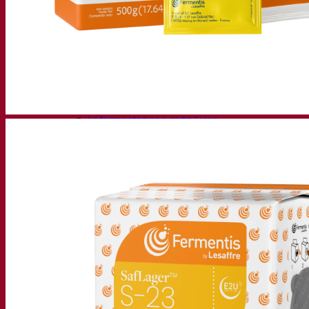
Birra con lievito secco attivo
Batteri
La fermentazione aiuta la birra
Prodotti funzionali birra
Stili di birra
Il vino
Lievito secco attivo per vino
Enzimi
La fermentazione aiuta il vino
Prodotti funzionali vino
Sidro
Lievito secco attivo di sidro
Spiriti
Lievito secco attivo per distillati
Altre bevande
Lievito secco attivo altri
Kvas
Sorgo
Caffè
Fermentis Academy™
Fermentis Academy™
Risorse