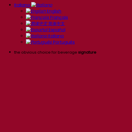
Italiano
English
Français
简体中文
Español
Italiano
Português
the obvious choice for beverage
signature