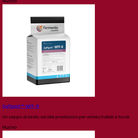
Nuovo
SafSpirit™ WFF-8
Un ceppo di lievito ad alte prestazioni per whisky fruttati e fiorali
Nuovo