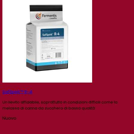
SafSpirit™ R-4
Un lievito affidabile, soprattutto in condizioni difficili come la
melassa di canna da zucchero di bassa qualità
Nuovo