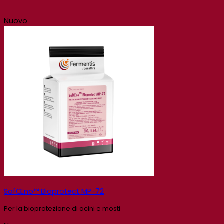
Nuovo
SafŒno™ Bioprotect MP-72
Per la bioprotezione di acini e mosti