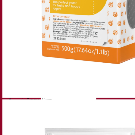
Centro di conoscenza
Approfondimenti degli esperti
FAQ
Video
Registrazioni webinar
Documentazioni
Tips & Tricks per la birra
Documentazione sul vino
Documentazioni sugli alcolici
App Fermentis
Applicazione Fermentis
Trovaci
Calendario degli eventi
Elenco dei distributori
Facciamo due chiacchiere
Notizie
Cerca:
Contact