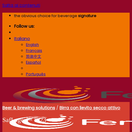
Salta ai contenuti
the obvious choice for beverage
signature
Follow us:
Italiano
English
Français
简体中文
Español
Italiano
Português
Beer & brewing solutions
/
Birra con lievito secco attivo
SafLager™ S-23