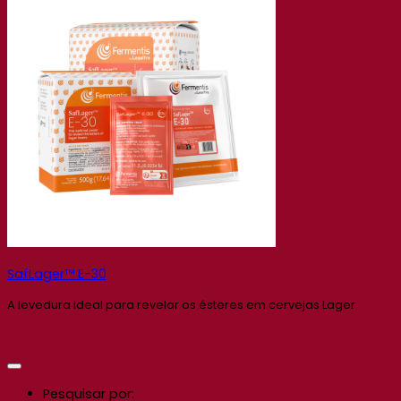
SafLager™ E-30
A levedura ideal para revelar os ésteres em cervejas Lager
Pesquisar por: