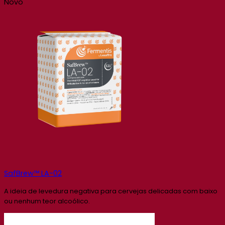
Novo
SafBrew™ LA-02
A ideia de levedura negativa para cervejas delicadas com baixo
ou nenhum teor alcoólico.