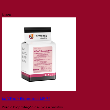
Novo
SafŒno™ Bioprotect MP‑72
Para a bioproteção de uvas e mostos