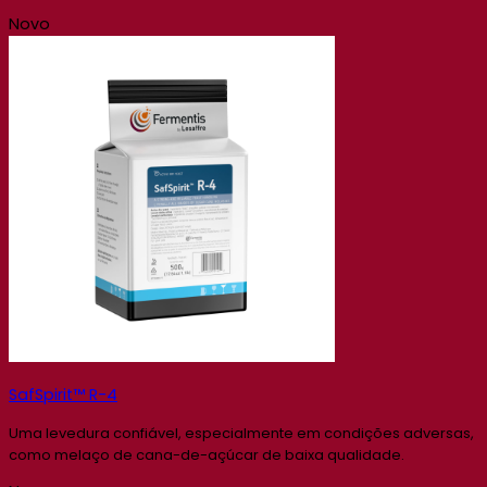
Novo
SafSpirit™ R-4
Uma levedura confiável, especialmente em condições adversas,
como melaço de cana-de-açúcar de baixa qualidade.