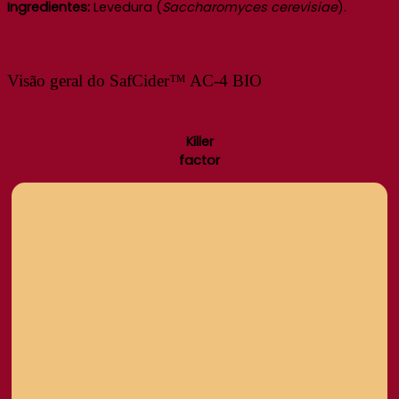
Ingredientes:
Levedura (
Saccharomyces cerevisiae
).
Visão geral do SafCider™ AC-4 BIO
Killer
factor