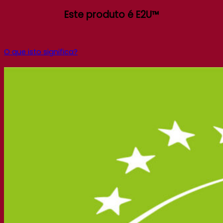
Este produto é E2U™
O que isto significa?