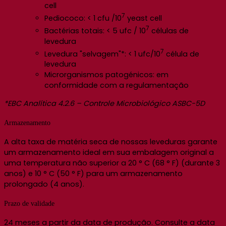
cell
7
Pediococo: < 1 cfu /10
yeast cell
7
Bactérias totais: < 5 ufc / 10
células de
levedura
7
Levedura "selvagem"*: < 1 ufc/10
célula de
levedura
Microrganismos patogénicos: em
conformidade com a regulamentação
*EBC Analítica 4.2.6 – Controle Microbiológico ASBC-5D
Armazenamento
A alta taxa de matéria seca de nossas leveduras garante
um armazenamento ideal em sua embalagem original a
uma temperatura não superior a 20 ° C (68 ° F) (durante 3
anos) e 10 ° C (50 ° F) para um armazenamento
prolongado (4 anos).
Prazo de validade
24 meses a partir da data de produção. Consulte a data