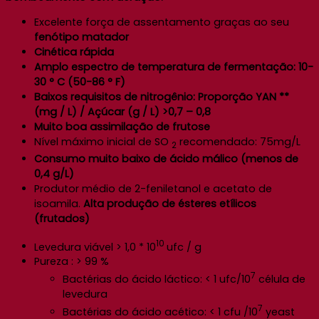
Excelente força de assentamento graças ao seu
fenótipo matador
Cinética rápida
Amplo espectro de temperatura de fermentação: 10-
30 ° C (50-86 ° F)
Baixos requisitos de nitrogênio: Proporção YAN **
(mg / L) / Açúcar (g / L) >0,7 – 0,8
Muito boa assimilação de frutose
Nível máximo inicial de SO
recomendado: 75mg/L
2
Consumo muito baixo de ácido málico (menos de
0,4 g/L)
Produtor médio de 2-feniletanol e acetato de
isoamila.
Alta produção de ésteres etílicos
(frutados)
10
Levedura viável > 1,0 * 10
ufc / g
Pureza : > 99 %
7
Bactérias do ácido láctico: < 1 ufc/10
célula de
levedura
7
Bactérias do ácido acético: < 1 cfu /10
yeast