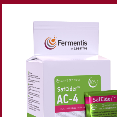
Nossa empresa
Sobre nós
Especialista em fermentação
O Campus Fermentis
Uma equipe apaixonada
Apoiando a criatividade
Grupo Lesaffre
Pesquisa e desenvolvimento
Levedura Superior da Fermentis
Caracterização do produto
Desenvolvimento de produto
Nossas marcas
E2U™ – Easy To Use
SafYeast™
All In 1™
Fermentis Academy™
Outros serviços
Fabricação sob encomenda
Degustações de bebidas