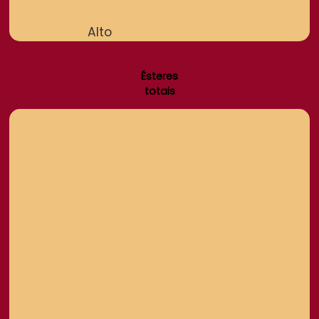
Alto
Ésteres
totais