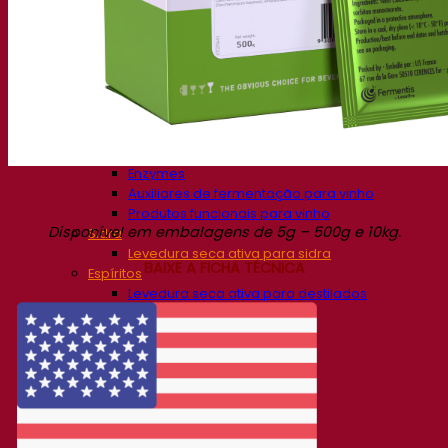
Soluções de fermentação
Cerveja
Levedura seca ativa para cerveja
Bactérias
Auxiliares de fermentação para cerveja
Produtos funcionais para cerveja
Soluções para Vinificação
Levedura seca ativa para vinho
Enzymes
Auxiliares de fermentação para vinho
Produtos funcionais para vinho
Disponível em embalagens de 5g – 500g e 10kg.
Sidra
Levedura seca ativa para sidra
BAIXE A FICHA TÉCNICA
Espíritos
Levedura seca ativa para destilados
Outras bebidas
Base de Álcool Neutro
Kvas
Sorghum
Café
Fermentis Academy
Sobre a Academia Fermentis