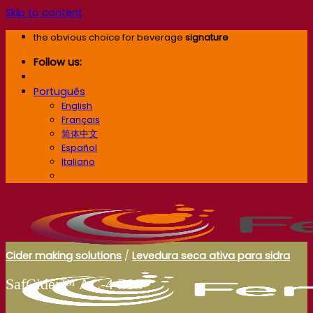
Skip to content
the obvious choice for beverage
signature
Follow us:
Português
English
Français
简体中文
Español
Italiano
Português
Cider making solutions
/
Levedura seca ativa para sidra
SafCider™ AC-4 BIO