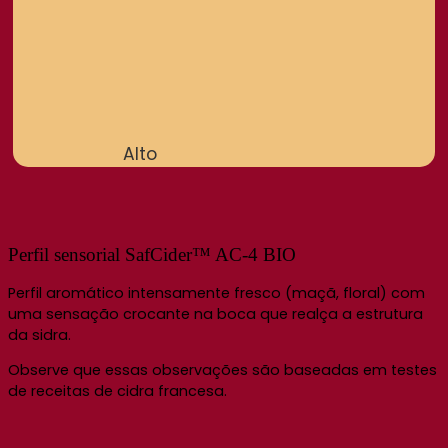
Alto
Perfil sensorial SafCider™ AC-4 BIO
Perfil aromático intensamente fresco (maçã, floral) com
uma sensação crocante na boca que realça a estrutura
da sidra.
Observe que essas observações são baseadas em testes
de receitas de cidra francesa.