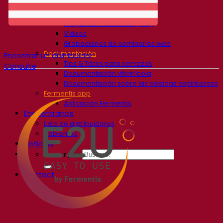
Centro de conocimiento
Conocimientos expertos
Preguntas frecuentes (FAQ)
Videos
Grabaciones de seminarios web
Documentación
Encontrar un distribuidor
Tips & Tricks para cervezas
Consulte
Documentación vitivinícola
Documentación sobre las bebidas espirituosas
Fermentis app
Aplicación Fermentis
Encuéntranos
Lista de distribuidores
Hablemos
Noticias
Buscar por:
Contact