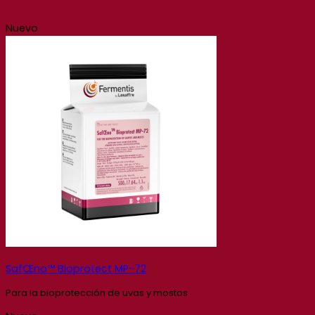
Nuevo
SafŒno™ Bioprotect MP-72
Para la bioprotección de uvas y mostos