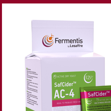
Nuestra empresa
Sobre nosotros
Expertos en fermentación
El Campus de Fermentis
Un equipo apasionado
Apoyando la creatividad
Grupo Lesaffre
Investigación y desarrollo
Caracterización del producto
Desarrollo de productos
Nuestras marcas
SafYeast™
All In 1
Academia Fermentis
Otros servicios
Toll manufacturing
Catas de bebidas
Soluciones de fermentación
Cerveza