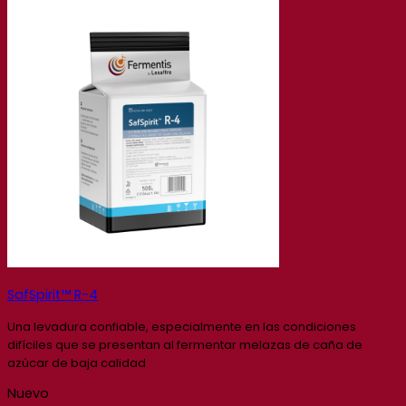
SafSpirit™ R-4
Una levadura confiable, especialmente en las condiciones
difíciles que se presentan al fermentar melazas de caña de
azúcar de baja calidad
Nuevo