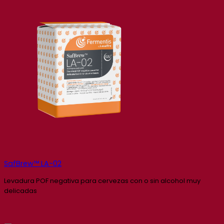
SafBrew™ LA-02
Levadura POF negativa para cervezas con o sin alcohol muy
delicadas