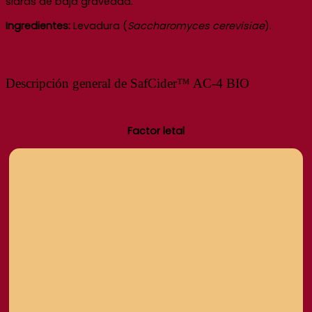
sidras de baja gravedad.
Ingredientes:
Levadura (
Saccharomyces cerevisiae
).
Descripción general de SafCider™ AC-4 BIO
Factor
letal