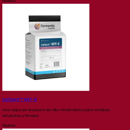
Nuevo
SafSpirit™ WFF-8
Una cepa de levadura de alto rendimiento para whiskies
afrutados y florales
Nuevo