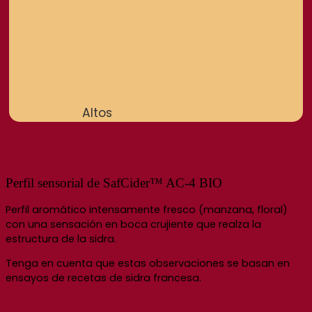
Altos
Perfil sensorial de SafCider™ AC-4 BIO
Perfil aromático intensamente fresco (manzana, floral)
con una sensación en boca crujiente que realza la
estructura de la sidra.
Tenga en cuenta que estas observaciones se basan en
ensayos de recetas de sidra francesa.