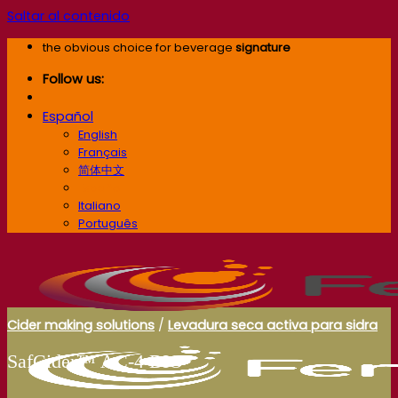
Saltar al contenido
the obvious choice for beverage
signature
Follow us:
Español
English
Français
简体中文
Español
Italiano
Português
Cider making solutions
/
Levadura seca activa para sidra
SafCider™ AC-4 BIO