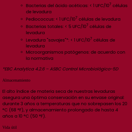
7
Bacterias del ácido acéticas: < 1 UFC/10
células
de levadura
7
Pediococcus: < 1 UFC/10
células de levadura
7
Bacterias totales: < 5 UFC/10
células de
levadura
7
Levadura "savajes"*: < 1 UFC/10
células de
levadura
Microorganismos patógenos: de acuerdo con
la normativa
*EBC Analytica 4.2.6 – ASBC Control Microbiológico-5D
Almacenamiento
El alto índice de materia seca de nuestras levaduras
asegura una óptima conservación en su envase original:
durante 3 años a temperaturas que no sobrepasen los 20
°C (68 °F), y almacenamiento prolongado de hasta 4
años a 10 °C (50 °F).
Vida útil