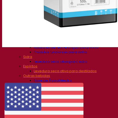
Soluções de fermentação
Cerveja
Levedura seca ativa para cerveja
Bactérias
Auxiliares de fermentação para cerveja
Produtos funcionais para cerveja
Soluções para Vinificação
Levedura seca ativa para vinho
Enzymes
Auxiliares de fermentação para vinho
Produtos funcionais para vinho
Sidra
Levedura seca ativa para sidra
Espíritos
Levedura seca ativa para destilados
Outras bebidas
Base de Álcool Neutro
Kvas
Sorghum
Café
Fermentis Academy
Sobre a Academia Fermentis
Gravações de webinars
Recursos