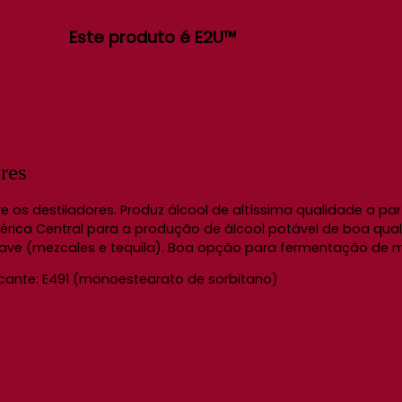
Este produto é E2U™
res
e os destiladores. Produz álcool de altíssima qualidade a par
rica Central para a produção de álcool potável de boa qual
e (mezcales e tequila). Boa opção para fermentação de mo
icante: E491 (monoestearato de sorbitano)