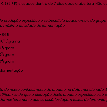
 (39 ° F) e usados dentro de 7 dias após a abertura. Não u
produção específico e se beneficia do know-how do grupo Le
e a máxima atividade de fermentação.
– 96.5
9
 10
/grama
4
0
/gram
3
0
/gram
4
0
/gram
gulamentação
xata do nosso conhecimento do produto na data mencionada. E
r certificar-se de que a utilização deste produto específico e
ndamos fortemente que os usuários façam testes de fermenta