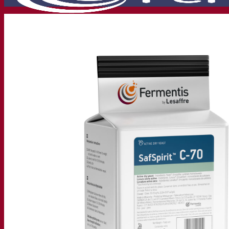
Nossa empresa
Sobre nós
Especialista em fermentação
O Campus Fermentis
Uma equipe apaixonada
Apoiando a criatividade
Grupo Lesaffre
Pesquisa e desenvolvimento
Levedura Superior da Fermentis
Caracterização do produto
Desenvolvimento de produto
Nossas marcas
E2U™ – Easy To Use
SafYeast™
All In 1™
Fermentis Academy™
Outros serviços
Fabricação sob encomenda
Degustações de bebidas