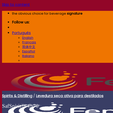
Skip to content
the obvious choice for beverage
signature
Follow us:
Português
English
Français
简体中文
Español
Italiano
Português
Spirits & Distilling
/
Levedura seca ativa para destilados
SafSpirit™ C-70