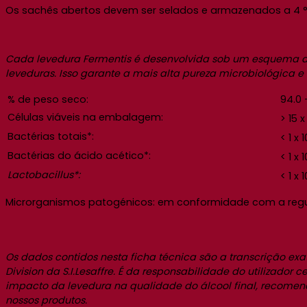
Os sachês abertos devem ser selados e armazenados a 4 ° C
Cada levedura Fermentis é desenvolvida sob um esquema de 
leveduras. Isso garante a mais alta pureza microbiológica 
% de peso seco:
94.0 
Células viáveis na embalagem:
> 15 x
Bactérias totais*:
< 1 x 1
Bactérias do ácido acético*:
< 1 x 1
Lactobacillus*:
< 1 x 1
Microrganismos patogénicos: em conformidade com a re
Os dados contidos nesta ficha técnica são a transcrição e
Division da S.I.Lesaffre. É da responsabilidade do utilizado
impacto da levedura na qualidade do álcool final, recome
nossos produtos.