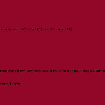
sto a 25 ° C – 35 ° C (77.0 ° F – 95.0 ° F)
 armazenado em temperatura ambiente por períodos de tempo
y conditions.