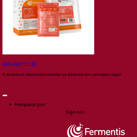
SafLager™ E-30
A levedura ideal para revelar os ésteres em cervejas Lager
Pesquisar por:
Siga-nos