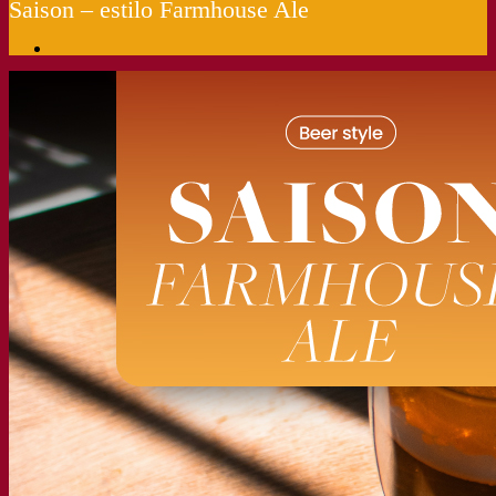
Saison – estilo Farmhouse Ale
Nossa empresa
Sobre nós
Especialista em fermentação
O Campus Fermentis
Uma equipe apaixonada
Apoiando a criatividade
Grupo Lesaffre
Pesquisa e desenvolvimento
Levedura Superior da Fermentis
Caracterização do produto
Desenvolvimento de produto
Nossas marcas
E2U™ – Easy To Use
SafYeast™
All In 1™
Fermentis Academy™
Outros serviços
Fabricação sob encomenda
Degustações de bebidas