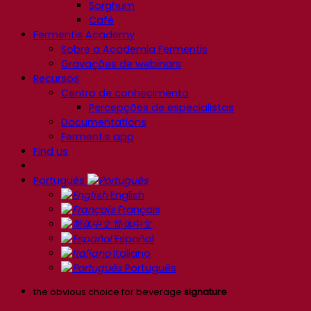
Sorghum
Café
Fermentis Academy
Sobre a Academia Fermentis
Gravações de webinars
Recursos
Centro de conhecimento
Percepções de especialistas
Documentations
Fermentis app
Find us
Português
English
Français
简体中文
Español
Italiano
Português
the obvious choice for beverage
signature