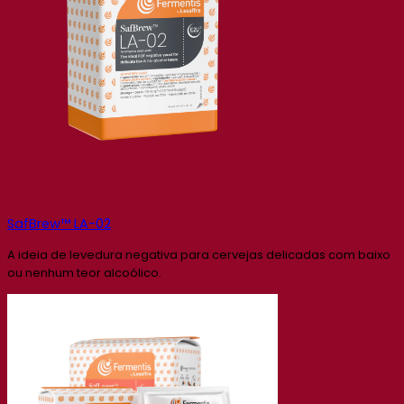
SafBrew™ LA-02
A ideia de levedura negativa para cervejas delicadas com baixo
ou nenhum teor alcoólico.