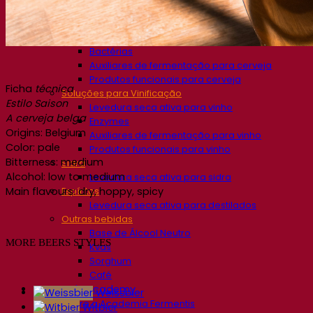
Soluções de fermentação
Cerveja
Levedura seca ativa para cerveja
Bactérias
Auxiliares de fermentação para cerveja
Produtos funcionais para cerveja
Ficha
técnica
Soluções para Vinificação
Estilo Saison
Levedura seca ativa para vinho
A cerveja belga
Enzymes
Origins: Belgium
Auxiliares de fermentação para vinho
Color: pale
Produtos funcionais para vinho
Bitterness: medium
Sidra
Alcohol: low to medium
Levedura seca ativa para sidra
Main flavours: dry, hoppy, spicy
Espíritos
Levedura seca ativa para destilados
Outras bebidas
Base de Álcool Neutro
MORE BEERS STYLES
Kvas
Sorghum
Café
Fermentis Academy
Weissbier
Sobre a Academia Fermentis
Witbier