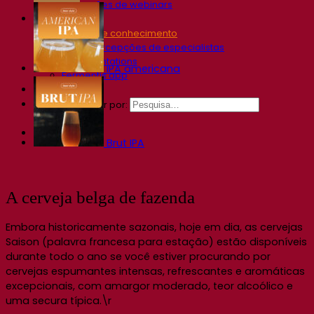
Gravações de webinars
Recursos
Centro de conhecimento
Percepções de especialistas
Documentations
IPA americana
Fermentis app
Find us
Pesquisar por:
Contact
Brut IPA
A cerveja belga de fazenda
Embora historicamente sazonais, hoje em dia, as cervejas
Saison (palavra francesa para estação) estão disponíveis
durante todo o ano se você estiver procurando por
cervejas espumantes intensas, refrescantes e aromáticas
excepcionais, com amargor moderado, teor alcoólico e
uma secura típica.\r