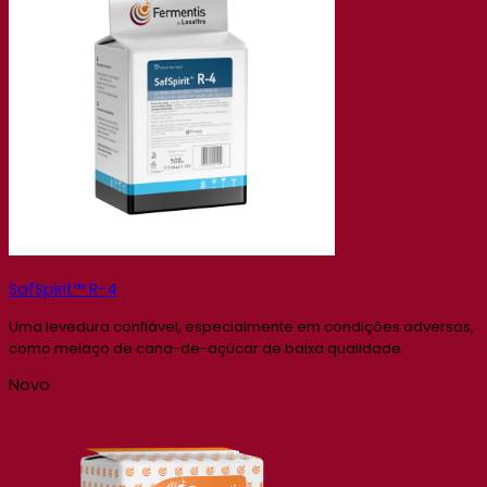
SafSpirit™ R-4
Uma levedura confiável, especialmente em condições adversas,
como melaço de cana-de-açúcar de baixa qualidade.
Novo