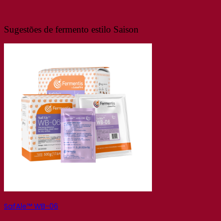
Sugestões de fermento estilo Saison
SafAle™ WB-06