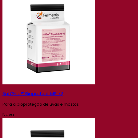
SafŒno™ Bioprotect MP‑72
Para a bioproteção de uvas e mostos
Novo