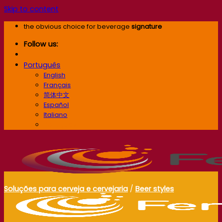
Skip to content
the obvious choice for beverage
signature
Follow us:
Português
English
Français
简体中文
Español
Italiano
Português
Soluções para cerveja e cervejaria
/
Beer styles