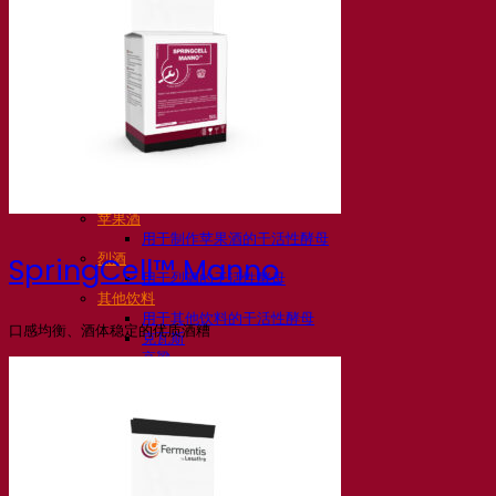
活性干酵母啤酒
细菌
发酵助剂啤酒
啤酒功能性产品
啤酒风格
葡萄酒
用于葡萄酒的干活性酵母
酶
葡萄酒发酵助剂
葡萄酒功能性产品
苹果酒
用于制作苹果酒的干活性酵母
烈酒
SpringCell™ Manno
用于烈酒的干活性酵母
其他饮料
用于其他饮料的干活性酵母
口感均衡、酒体稳定的优质酒糟
克瓦斯
高粱
咖啡
Fermentis 学院
Fermentis 学院
资源
知识中心
专家见解