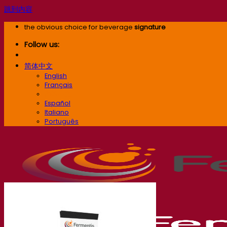
跳到内容
the obvious choice for beverage
signature
Follow us:
简体中文
English
Français
简体中文
Español
Italiano
Português