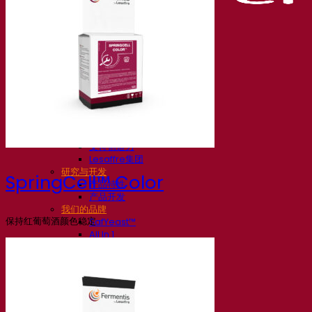
我们的公司
关于我们
发酵专家
Fermentis 园区
充满热情的团队
支持创造力
Lesaffre集团
研究与开发
SpringCell™ Color
产品特性
产品开发
我们的品牌
保持红葡萄酒颜色稳定
SafYeast™
All In 1
Fermentis 学院
其他服务
委托制造
酒水饮料品鉴
发酵解决方案
啤酒