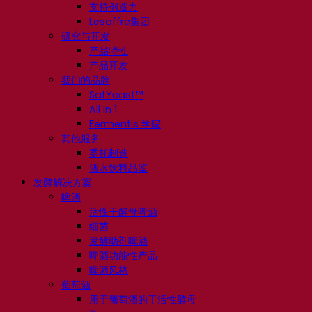
支持创造力
Lesaffre集团
研究与开发
产品特性
产品开发
我们的品牌
SafYeast™
All In 1
Fermentis 学院
其他服务
委托制造
酒水饮料品鉴
发酵解决方案
啤酒
活性干酵母啤酒
细菌
发酵助剂啤酒
啤酒功能性产品
啤酒风格
葡萄酒
用于葡萄酒的干活性酵母