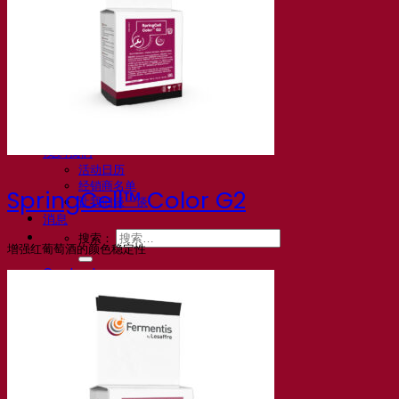
常见问题解答
视频
网络研讨会的录音
文档
啤酒技巧与窍门
葡萄酒文献
烈酒文献
Fermentis 应用
Fermentis 应用
找到我们
活动日历
经销商名单
SpringCell™ Color G2
让我们谈一谈
消息
搜索：
增强红葡萄酒的颜色稳定性
Contact