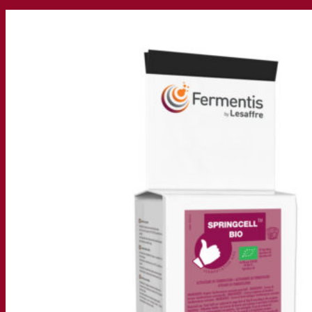
我们的公司
关于我们
发酵专家
Fermentis 园区
充满热情的团队
支持创造力
Lesaffre集团
研究与开发
产品特性
产品开发
我们的品牌
SafYeast™
All In 1
Fermentis 学院
其他服务
委托制造
酒水饮料品鉴
发酵解决方案
啤酒