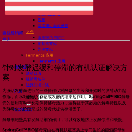
知识中心
专家见解
常见问题解答
视频
网络研讨会的录音
文档
查找经销商
啤酒技巧与窍门
查询
葡萄酒文献
烈酒文献
Fermentis 应用
Fermentis 应用
针对发酵迟缓和停滞的有机认证解决方
找到我们
活动日历
案
经销商名单
让我们谈一谈
为激活发酵而进行的一些操作仅对酵母的生长和开始时的发酵动力起
消息
作用，而不对酵母的存活或发酵的结束起作用。
SpringCell™ BIO
酵母
搜索：
壳的使用有助于长期保持酵母活力，这得益于其必须的解毒特性以及
为酵母生长阶段形成的酵母代提供存活因子。
Contact
酵母细胞壁具有发酵助剂的作用，可以有效地防止发酵停滞和缓慢。
SpringCell™ BIO
酵母壳由在有机认证基质上专门生长的酿酒酵母制