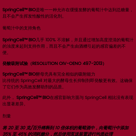
SpringCell™ BIO
是唯一一种允许在缓慢发酵的葡萄汁中达到总糖量，
且不会产生挥发性酸性的活化剂。
葡萄汁中的支持角色
SpringCell™ BIO
几乎 100% 不溶解，并且通过增加高度澄清的葡萄汁
的浊度来起到支持作用，而且不会产生由酒糟引起的感官偏差的不
便。
癸酸吸附试验（RESOLUTION OIV-OENO 497-2013）
SpringCell™ BIO
酵母壳具有完全相似的吸附能力
比传统的 SpringCell 对最大的酵母生长抑制剂即癸酸更有效。这确保
了它们作为高效发酵助剂的品质。
此外，
SpringCell™ BIO
在感官影响方面与 SpringCell 相比没有表现
出显著差异。
剂量
将 20 至 30 克/百升稀释到 10 倍体积的葡萄酒中，向葡萄汁中添加
35% 至 45% 的消耗糖分，然后使用泵送装置进行均质处理