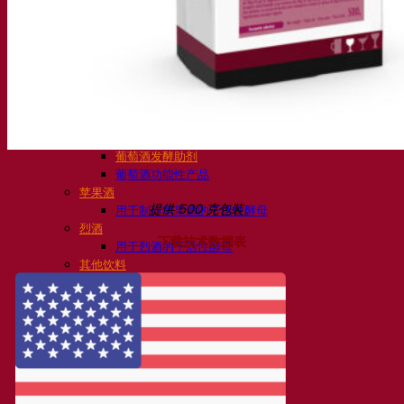
活性干酵母啤酒
细菌
发酵助剂啤酒
啤酒功能性产品
啤酒风格
葡萄酒
用于葡萄酒的干活性酵母
酶
葡萄酒发酵助剂
葡萄酒功能性产品
苹果酒
提供 500 克包装。
用于制作苹果酒的干活性酵母
烈酒
下载技术数据表
用于烈酒的干活性酵母
其他饮料
用于其他饮料的干活性酵母
克瓦斯
高粱
咖啡
Fermentis 学院
Fermentis 学院
资源