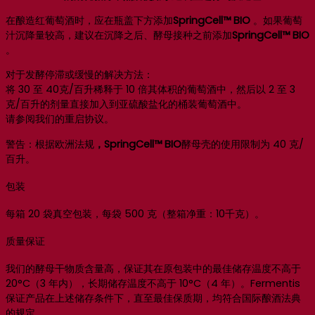
在酿造红葡萄酒时，应在瓶盖下方添加
SpringCell™ BIO
。如果葡萄
汁沉降量较高，建议在沉降之后、酵母接种之前添加
SpringCell™ BIO
。
对于发酵停滞或缓慢的解决方法：
将 30 至 40克/百升稀释于 10 倍其体积的葡萄酒中，然后以 2 至 3
克/百升的剂量直接加入到亚硫酸盐化的桶装葡萄酒中。
请参阅我们的重启协议。
警告：根据欧洲法规
，SpringCell™ BIO
酵母壳的使用限制为 40 克/
百升。
包装
每箱 20 袋真空包装，每袋 500 克（整箱净重：10千克）。
质量保证
我们的酵母干物质含量高，保证其在原包装中的最佳储存温度不高于
20°C（3 年内），长期储存温度不高于 10°C（4 年）。Fermentis
保证产品在上述储存条件下，直至最佳保质期，均符合国际酿酒法典
的规定。